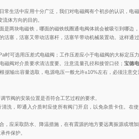
日常生活中应用十分广泛，我们对电磁阀有个初步的认识，电
变流体方向的目的。
面是两块电磁铁，哪面的磁铁线圈通电阀体就会被吸引到哪边，
的活塞，活塞又带动活塞杆，活塞竿带动机械装置动。这样通
04MPa时可选用压差式电磁阀；工作压差应小于电磁阀的大标定压
电磁阀对介质要求清洁度要。注意流量孔径和接管口径；
宝德
据输出容量选取，电源电压一般允许±10%左右，必须注意交
调节阀的安装位置是否符合工艺过程的要求。
清洗，即通入介质时应使所有阀门开启，以免杂质卡住。在使
场合，应采取防水、降温措施，在有震源的地方要远离振源或增加
承件保护。