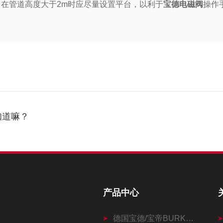
在管道高度大于2m时应尽量设置平台，以利于
宝德电磁阀
操作
知道嘛？
产品中心
德国宝德/宝帝BURKERT