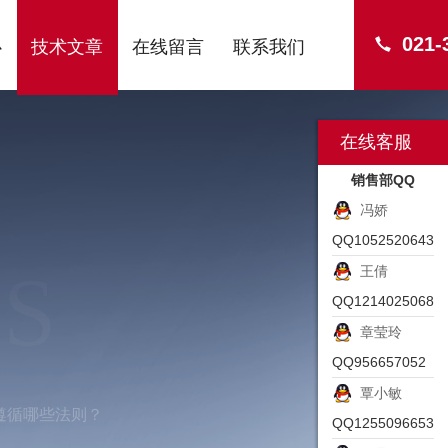
021-
心
技术文章
在线留言
联系我们
在线客服
销售部QQ
冯娇
QQ1052520643
S
王倩
QQ1214025068
章莹玲
QQ956657052
覃小敏
遵循哪些法则？
QQ1255096653