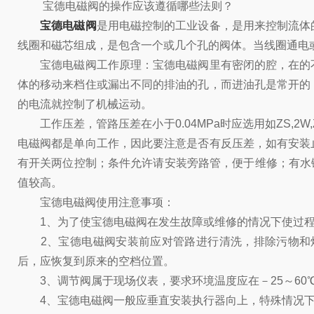
宝德电磁阀的操作应该遵循哪些法则？
宝德电磁阀
是用电磁控制的工业设备，是用来控制流体
线圈和磁芯组成，是包含一个或几个孔的阀体。当线圈通电
宝德电磁阀工作原理：宝德电磁阀里有密闭的腔，在的不
体的移动来档住或漏出不同的排油的孔，而进油孔是常开的
的电流就控制了机械运动。
工作压差，管路压差在小于0.04MPa时应选用如ZS,2W
电磁阀都是单向工作，因此要注意是否有反压差，如有安装
有开关两位控制；条件允许请安装旁路管，便于维修；有水
值较高。
宝德电磁阀使用注意事项：
1、为了使宝德电磁阀在发生故障或维修的情况下使过程
2、宝德电磁阀安装前应对管路进行清洗，排除污物和焊
后，应恢复到原来的空档位置。
3、调节阀属于现场仪表，要求环境温度应在－25～60
4、宝德电磁阀一般应垂直安装执行器向上，特殊情况下