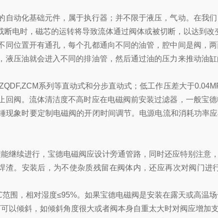
的自动化基础元件，属于执行器；并不限于液压，气动。在我们
或断电时，磁芯的运转将导致流体通过阀体或被切断，以达到改
同位置开有通孔，每个孔都通向不同的油管，腔中间是阀，两
，液压油就会进入不同的排油管，然后通过油的压力来推动油缸
,ZQDF,ZCM系列等直动式和分步直动式；低工作压差大于0.
止回阀。流体清洁度不高时应在电磁阀前安装过滤器，一般宝德
锤现象时要定制电磁阀的开闭时间调节。电源电流和消耗功率应根
能继续进行，宝德电磁阀应设计旁通管路，同时还应特别注意，
渣。安装后，为不使杂质残留在阀体内，还应再次对阀门进行
℃范围，相对湿度≤95%。如果宝德电磁阀是安装在露天或高温
可以倾斜，如倾斜角度很大或者阀本身自重太大时对阀应增加支