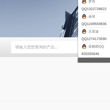
罗丹
QQ1322728622
余玲
QQ1249559836
王亚波
QQ1274173590
采购部QQ
-ZSEA-A
*皮尔兹PILZ安全激光扫描仪
RZMO-TER-010
820255646