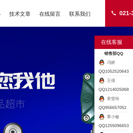
021-
心
技术文章
在线留言
联系我们
在线客服
销售部QQ
冯娇
QQ1052520643
王倩
QQ1214025068
章莹玲
QQ956657052
覃小敏
QQ1255096653