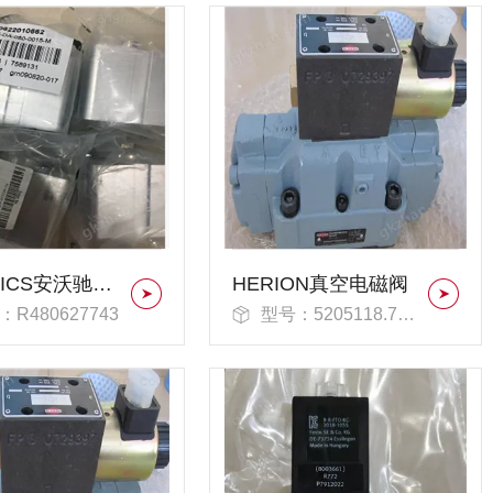
AVENTICS安沃驰R480627724拉杆气缸
HERION真空电磁阀
R480627743
型号：5205118.7623