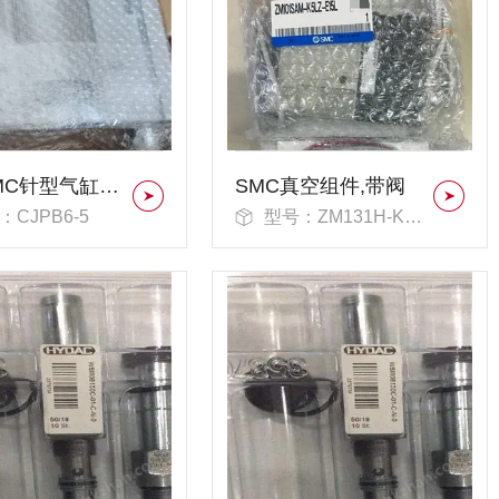
日本SMC针型气缸（单作用）
SMC真空组件,带阀
：CJPB6-5
型号：ZM131H-K5LZ-E15L