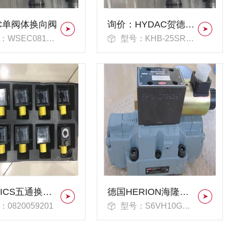
AC单阀体换向阀
询价：HYDAC贺德克两路球阀
C08130-04X-G24-Z4
型号：KHB-25SR-1112-01X
AVENTICS五通换向阀
德国HERION海隆液压阀操作方式
0820059201
型号：S6VH10G0012446OV