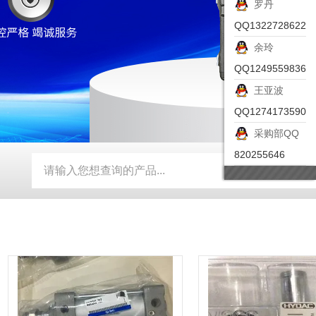
罗丹
QQ1322728622
余玲
QQ1249559836
王亚波
QQ1274173590
采购部QQ
820255646
-ZSEA-A
*皮尔兹PILZ安全激光扫描仪
RZMO-TER-010