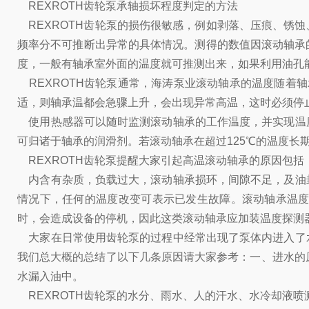
REXROTH齿轮泵承轴损坏程度判定的方法
REXROTH齿轮泵的损伤很敏感，例如剥落、压痕、锈
频率分不可推断出异常的具体情况。测得的数值因滚动轴承
度，一般有轴承室外面的温度就可推测出来，如果利用油孔
REXROTH齿轮泵通常，海涛泵业滚动轴承的温度随着
适，则轴承温都会急骤上升，会出现异常高温，这时必须停
使用热感器可以随时监测滚动轴承的工作温度，并实现温
可归诸于轴承的润滑剂。若滚动轴承在超过125℃的温度长
REXROTH齿轮泵提醒大家引起高温滚动轴承的原因包括
内含有杂质，负载过大，滚动轴承损环，间隙不足，及油
情况下，任何的温度改变可表示已发生故障。滚动轴承温
时，会造成设备的停机，因此这类滚动轴承应加装温度探测
大家在日常使用齿轮泵的过程中经常出现了泵体内进入了
我们总大概的总结了以下几条原因请大家参考：一、进水的
水漏入油中。
REXROTH齿轮泵的水分、雨水、人的汗水、水冷却液喷