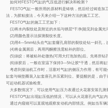
如何对FESTO气缸的气压低进行解决和检测？
FESTO气缸一般所用的原材料是铸铁，然后经过铸造加
法，为胶粘接法，今天来介绍一下这种方法的施工工艺。
FESTO气缸的施工工艺如下：
(1)将水内裂纹处及附近的水垢与锈层*干净(能见到金属光
(2)用颜色显示法探测裂纹长度。
(3)用4—5mm钻头在气缸套窿孔肩部的裂纹处钻一斜孔
(4)将金属屑后，再用丙酮擦洗需粘补的部位。
(5)涂皎：将被粘补处微热(可用大灯泡加热)后。先将所
(6)涂胶后，一般在室温下保持3—5h让胶*干透，然后
考虑到柴油机工作时，活塞对气缸的侧压力作用，有可能
缸套与铜垫圈装入缸套座孔并压紧到位。要提醒的是，由于
可起动机器试验检查。
大多数情况下，可以使用气缸压力表通过火花塞安装孔测量
FESTO气缸出现缸压低的情况，可以从火花塞孔向气缸
通过内窥镜可以直观地观察发动机内部情况。例如当车辆