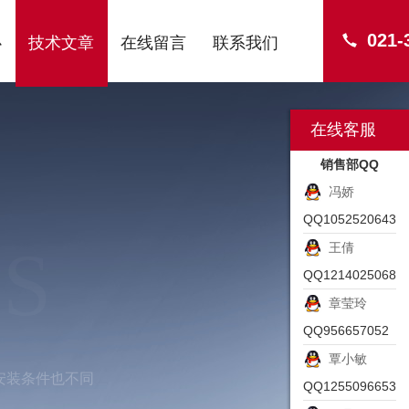
021-
心
技术文章
在线留言
联系我们
在线客服
销售部QQ
冯娇
QQ1052520643
S
王倩
QQ1214025068
章莹玲
QQ956657052
覃小敏
安装条件也不同
QQ1255096653