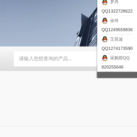
罗丹
QQ1322728622
余玲
QQ1249559836
王亚波
QQ1274173590
采购部QQ
-ZSEA-A
*皮尔兹PILZ安全激光扫描仪
RZMO-TER-010
820255646