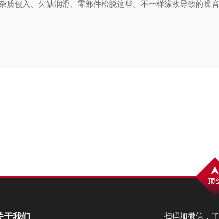
杂质侵入、欠缺润滑、零部件松脱这些。不一样缘故导致的噪音
关于我们
扫码加微信，了