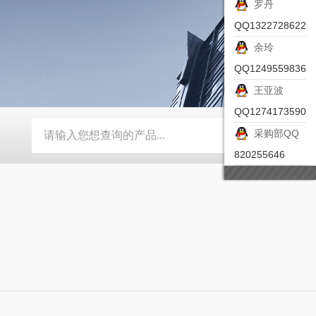
罗丹
QQ1322728622
余玲
QQ1249559836
王亚波
QQ1274173590
采购部QQ
-ZSEA-A
*皮尔兹PILZ安全激光扫描仪
RZMO-TER-010
820255646