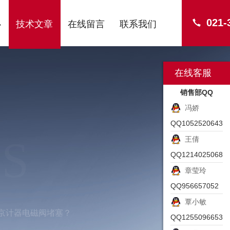
021-
心
技术文章
在线留言
联系我们
在线客服
销售部QQ
冯娇
QQ1052520643
S
王倩
QQ1214025068
章莹玲
QQ956657052
覃小敏
东京计器电磁阀堵塞？
QQ1255096653