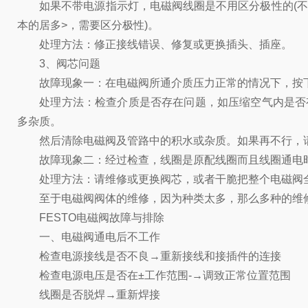
如果不带电源指示灯，电磁阀线圈是不用区分极性的(不象
本的居多>，需要区分极性)。
处理方法：修正接线错误、修复或更换插头、插座。
3、阀芯问题
故障现象一：在电磁阀所通介质压力正常的情况下，按下电
处理方法：检查介质是否存在问题，如压缩空气内是否有
多杂质。
然后清除电磁阀及管路中的积水或杂质。如果再不行，请维
故障现象二：经过检查，线圈是原配线圈而且线圈通电时磁
处理方法：请维修或更换阀芯，或者干脆把整个电磁阀
至于电磁阀阀体的维修，因为种类太多，那么多种的维
FESTO电磁阀故障与排除
一、电磁阀通电后不工作
检查电源接线是否不良→重新接线和接插件的连接
检查电源电压是否在±工作范围-→调致正常位置范围
线圈是否脱焊→重新焊接