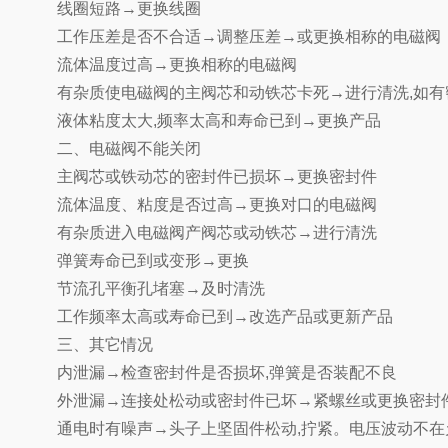
线圈短路→更换线圈
工作压差是否不合适→调整压差→或更换相称的电磁阀
流体温度过高→更换相称的电磁阀
有杂质使电磁阀的主阀芯和动铁芯卡死→进行清洗,如有
液体粘度太大,频率太高和寿命已到→更换产品
二、电磁阀不能关闭
主阀芯或铁动芯的密封件已损坏→更换密封件
流体温度、粘度是否过高→更换对口的电磁阀
有杂质进入电磁阀产阀芯或动铁芯→进行清洗
弹簧寿命已到或变形→更换
节流孔平衡孔堵塞→及时清洗
工作频率太高或寿命已到→改选产品或更新产品
三、其它情况
内泄漏→检查密封件是否损坏,弹簧是否装配不良
外泄漏→连接处松动或密封件已坏→紧螺丝或更换密封
通电时有噪声→头子上坚固件松动,拧紧。电压波动不