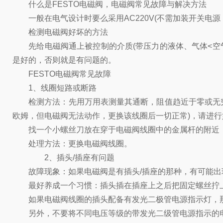
什么是FESTO电磁阀，电磁阀常见故障与解决方法
一般在电气设计时要么采用AC220V(不需加装开关电源
检测电磁阀好坏的方法
先给电磁阀通上被控制的介质(带压力的液体、气体<空气
是好的，否则就是有问题的。
FESTO电磁阀常见故障
1、线圈短路或断路
检测方法：先用万用表测量其通断，阻值趋近于零或无穷大
欧姆，但电磁阀无法动作，更换该线圈后一切正常)，请进
找一个小螺丝刀放在穿于电磁阀线圈中的金属杆的附近，
处理方法：更换电磁阀线圈。
2、插头/插座有问题
故障现象：如果电磁阀是有插头/插座的那种，有可能出现
最好养成一个习惯：插头插在插座上之后把固定螺丝拧上
如果电磁阀线圈的插头配备有发光二极管电源指示灯，那
另外，不要将不同电压等级的带发光二级管电源指示的电源