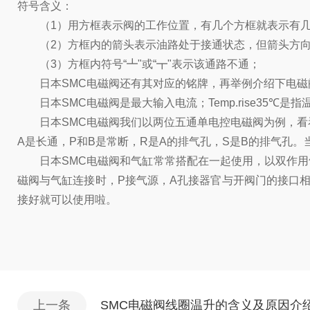
符号含义：
（1）用方框表示阀的工作位置，有几个方框就表示有几“位
（2）方框内的箭头表示油路处于接通状态，但箭头方向
（3）方框内符号“┻"或“┳"表示该通路不通；
日本SMC电磁阀还有其对应的铭牌，再举例介绍下电磁
日本SMC电磁阀是最大输入电流；Temp.rise35℃是指
日本SMC电磁阀我们以两位五通单电控电磁阀为例，看看
A是长通，P和B是常断，R是A的排气孔，S是B的排气孔
日本SMC电磁阀和气缸常常搭配在一起使用，以双作用
磁阀与气缸连接时，P接气源，A孔接器官与开阀门的接口
接好就可以使用啦。
上一条
SMC电磁阀线圈温升的含义及原因介