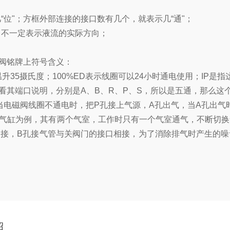
"；方框外部连接的接口数有几个，就表示几“通"；
不一定表示液流的实际方向；
阀铭牌上符号含义：
温升35摄氏度；100%ED表示线圈可以24小时通电使用；IP
其端口说明，分别是A、B、R、P、S，所以是五通，那么这个
。当电磁阀线圈不通电时，把P孔接上气源，A孔出气，当A孔出气
气缸为例，其有两个气室，工作时只有一个气室通气，不断切换
相接，B孔接气管与关阀门的接口相接，为了消除排气时产生的
绍