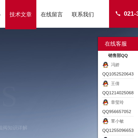
021-
心
技术文章
在线留言
联系我们
在线客服
销售部QQ
冯娇
QQ1052520643
S
王倩
QQ1214025068
章莹玲
QQ956657052
覃小敏
磁阀知识详解
QQ1255096653