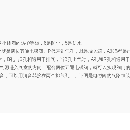
是指这个线圈的防护等级，6是防尘，5是防水。
就是两位五通电磁阀。P代表进气孔，就是输入端，A和B都是
时，B孔与S孔相通用于排气，当B孔出气时，A孔和R孔相通用
气源进入气室的方向，配合两位五通电磁阀，就可以实现阀门的
噪音，可以用消音器接在两个排气孔上。下图是电磁阀的气路组