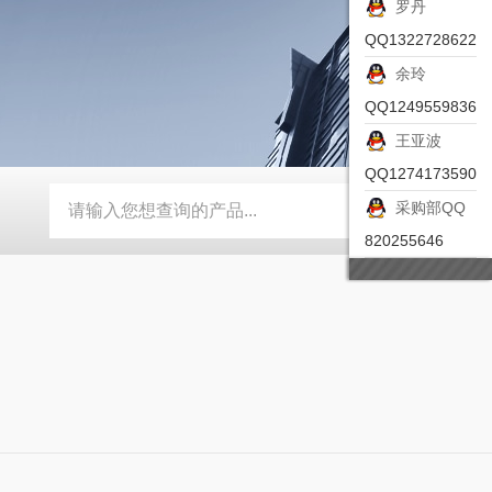
罗丹
QQ1322728622
余玲
QQ1249559836
王亚波
QQ1274173590
采购部QQ
-ZSEA-A
*皮尔兹PILZ安全激光扫描仪
RZMO-TER-010
820255646