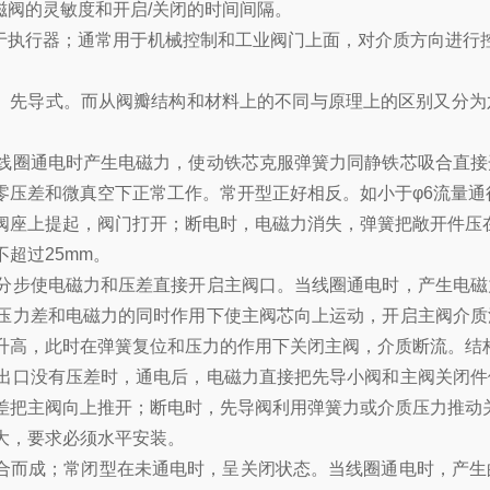
磁阀的灵敏度和开启/关闭的时间间隔。
属于执行器；通常用于机械控制和工业阀门上面，对介质方向进行
、先导式。而从阀瓣结构和材料上的不同与原理上的区别又分为
圈通电时产生电磁力，使动铁芯克服弹簧力同静铁芯吸合直接
零压差和微真空下正常工作。常开型正好相反。如小于φ6流量通
上提起，阀门打开；断电时，电磁力消失，弹簧把敞开件压在
超过25mm。
步使电磁力和压差直接开启主阀口。当线圈通电时，产生电磁
压力差和电磁力的同时作用下使主阀芯向上运动，开启主阀介质
高，此时在弹簧复位和压力的作用下关闭主阀，介质断流。结构
口没有压差时，通电后，电磁力直接把先导小阀和主阀关闭件
差把主阀向上推开；断电时，先导阀利用弹簧力或介质压力推动
，要求必须水平安装。
合而成；常闭型在未通电时，呈关闭状态。当线圈通电时，产生