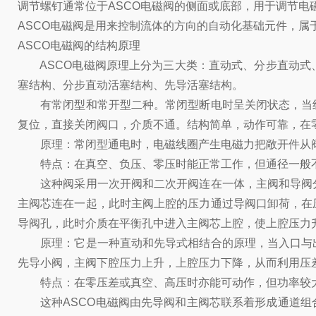
调节螺钉通常位于ASCO电磁阀的侧面或底部，用于调节电
ASCO电磁阀是用来控制流体的方向的自动化基础元件，
ASCO电磁阀的结构原理
ASCO电磁阀原理上分为三大类：直动式、分步直动式
塞结构、分步直动活塞结构、先导活塞结构。
有常闭型和常开型二种。常闭型断电时呈关闭状态，当线
复位，直接关闭阀口，介质不通。结构简单，动作可靠，在
原理：常闭型通电时，电磁线圈产生电磁力把敞开件从阀座
特点：在真空、负压、零压时能正常工作，但通径一般不
这种阀采用一次开阀和二次开阀连在一体，主阀和导阀分
主阀芯连在一起，此时主阀上腔的压力通过导阀口卸荷，在
导阀孔，此时介质在平衡孔中进入主阀芯上腔，使上腔压力升
原理：它是一种直动和先导式相结合的原理，当入口与出
先导小阀，主阀下腔压力上升，上腔压力下降，从而利用压
特点：在零压差或真空、高压时亦能可动作，但功率较大
这种ASCO电磁阀由先导阀和主阀芯联系着形成通道组