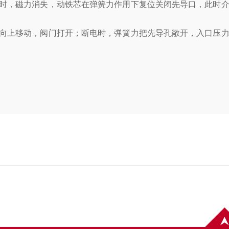
时，磁力消失，动铁芯在弹簧力作用下复位关闭先导口，此时
向上移动，阀门打开；断电时，弹簧力把先导孔敞开，入口压力