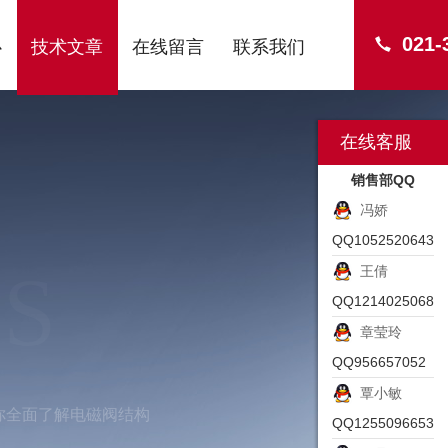
021-
心
技术文章
在线留言
联系我们
在线客服
销售部QQ
冯娇
QQ1052520643
S
王倩
QQ1214025068
章莹玲
QQ956657052
覃小敏
你全面了解电磁阀结构
QQ1255096653