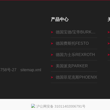
产品中心
德国宝德/宝帝BURKERT
德国费斯托FESTO
德国力士乐REXROTH
美国派克PARKER
758号-27
sitemap.xml
德国菲尼克斯PHOENIX
沪公网安备 31011402006791号