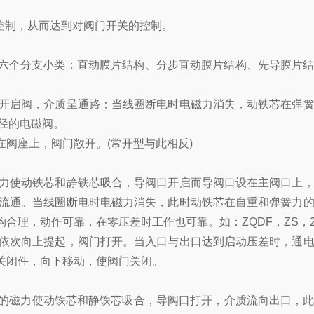
控制，从而达到对阀门开关的控制。
六个分支小类：直动膜片结构、分步直动膜片结构、先导膜片结
开启阀，介质呈通路；当线圈断电时电磁力消失，动铁芯在弹簧
径的电磁阀。
阀座上，阀门敞开。(常开型与此相反)
力使动铁芯和静铁芯吸合，导阀口开启而导阀口设在主阀口上，
流通。当线圈断电时电磁力消失，此时动铁芯在自重和弹簧力
合理，动作可靠，在零压差时工作也可靠。如：ZQDF，ZS，
依次向上提起，阀门打开。当入口与出口达到启动压差时，通电
关闭件，向下移动，使阀门关闭。
的磁力使动铁芯和静铁芯吸合，导阀口打开，介质流向出口，此