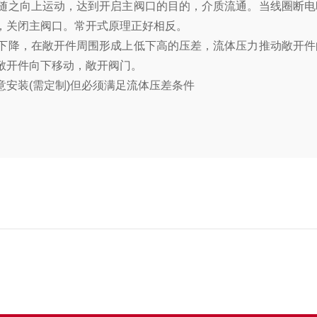
随之向上运动，达到开启主阀口的目的，介质流通。当线圈断电
，关闭主阀口。常开式原理正好相反。
降，在敞开件周围形成上低下高的压差，流体压力推动敞开件
敞开件向下移动，敞开阀门。
装(需定制)但必须满足流体压差条件