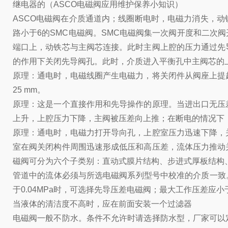
继电器的（ASCO电磁阀应用维护保养小知识）
ASCO电磁阀在介质通道内；线圈断电时，电磁力消失，
路小于6的SMC电磁阀。SMC电磁阀集一次阀开度和二
端口上，动铁芯与主阀芯连接。此时主阀上腔的压力通过先
的作用下关闭先导阀孔。此时，介质进入平衡孔中主阀芯的
原理：通电时，电磁线圈产生电磁力，将关闭件从阀座上提
25 mm。
原理：这是一个直接作用和先导操作的原理。当进出口无压
上升，上腔压力下降，主阀被压差向上推；在断电的情况下
原理：通电时，电磁力打开导向孔，上腔室压力迅速下降，
室在阀关闭构件周围迅速形成低压和高压差，流体压力推动
磁阀可分为六个子类别：直动式膜片结构、步进式厚板结构
管道中的流体必须与所选电磁阀系列型号中校准的介质一致
于0.04MPa时，可选择先导压差电磁阀；最大工作压差
当液体的清洁度不高时，应在前面安装一个过滤器
电磁阀一般不防水。条件不允许时请选择防水型，厂家可以