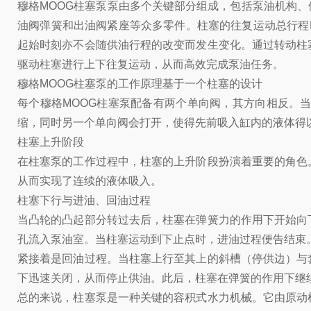
穆格MOOG柱塞泵泵由多个关键部分组成，包括泵油机构
油阀弹簧和出油阀紧座等众多零件。柱塞的往复运动总行程
起始时刻亦不会随供油行程的改变而发生变化。通过转动柱
驱动柱塞进行上下往复运动，从而高效完成泵油任务。
穆格MOOG柱塞泵的工作原理基于一个柱塞的设计
每个穆格MOOG柱塞泵配备有两个单向阀，其方向相反。
缩，同时另一个单向阀会打开，使得先前吸入缸内的液体得
柱塞上升阶段
在柱塞泵的工作过程中，柱塞的上升阶段扮演着重要的角色
从而实现了连续的液体吸入。
柱塞下行与进油、回油过程
当凸轮的凸起部分转过去后，柱塞在弹簧力的作用下开始向
孔流入泵油室。当柱塞运动到下止点时，进油过程便告结束
紧接着是回油过程。当柱塞上行至其上的斜槽（停供边）与
下迅速关闭，从而停止供油。此后，柱塞在弹簧的作用下继
总的来说，柱塞泵是一种关键的容积式水力机械。它由原动