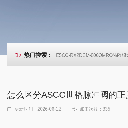
热门搜索：
E5CC-RX2DSM-800OMRON
怎么区分ASCO世格脉冲阀的正
更新时间：2026-06-12
点击次数：335