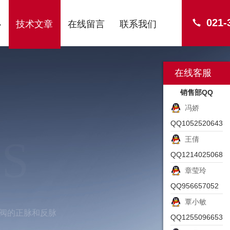
021-
心
技术文章
在线留言
联系我们
在线客服
销售部QQ
冯娇
QQ1052520643
S
王倩
QQ1214025068
章莹玲
QQ956657052
覃小敏
冲阀的正脉和反脉
QQ1255096653