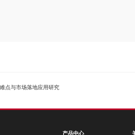
型难点与市场落地应用研究
产品中心