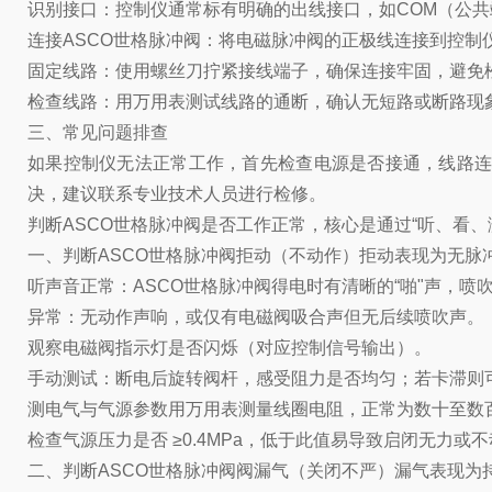
识别接口：控制仪通常标有明确的出线接口，如COM（公
连接ASCO世格脉冲阀：将电磁脉冲阀的正极线连接到控制
固定线路：使用螺丝刀拧紧接线端子，确保连接牢固，避免
检查线路：用万用表测试线路的通断，确认无短路或断路现
三、常见问题排查
如果控制仪无法正常工作，首先检查电源是否接通，线路
决，建议联系专业技术人员进行检修。
判断ASCO世格脉冲阀是否工作正常，核心是通过“听、看、
一、判断ASCO世格脉冲阀拒动（不动作）拒动表现为无脉
听声音‌正常：ASCO世格脉冲阀得电时有清晰的“啪"声，
异常：无动作声响，或仅有电磁阀吸合声但无后续喷吹声。
观察电磁阀指示灯是否闪烁（对应控制信号输出）。
手动测试：断电后旋转阀杆，感受阻力是否均匀；若卡滞则
测电气与气源参数‌用万用表测量线圈电阻，正常为数十至数
检查气源压力是否 ≥0.4MPa，低于此值易导致启闭无力或
二、判断ASCO世格脉冲阀阀漏气（关闭不严）漏气表现为