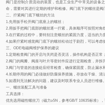
阀门是控制介质流动的装置，也是工业生产中常见的设备
命，需要对其进行定期的维护和检修。阀门底下的螺丝是阀
二、拧紧阀门底下螺丝的方法
1.先用扳手松开阀门底座上的螺丝；
2.用扳手把阀门底部的螺丝逐一拧紧，具体顺序可按照对角
3.在拧紧的过程中，要特别注意螺丝的紧固力度，适当的力
4.如果拧紧时感觉阀门底下的螺丝松动过于剧烈，可以考虑
三、ODE电磁阀维护保养的建议
1.定期检查阀门的开启与关闭是否灵活，操作机构是否正常
2.阀门的阀瓣、阀座与叶片等密封件应进行定期检查，并拆
3.阀门与管道的连接处应经常检查，确保紧固度，防止漏水
4.长期停用的阀门必须做好防腐保养措施，存放在干燥、清
5.如遇到无法解决的问题，建议及时联系专业人员进行维修
一、螺丝装配工具与准备
工具选择：
优先选用磁性螺丝刀（磁力≥5N，参考GB/T 10635标准