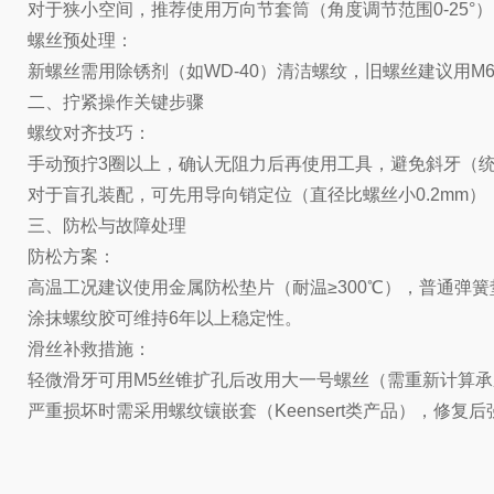
对于狭小空间，推荐使用万向节套筒（角度调节范围0-25°
螺丝预处理：
新螺丝需用除锈剂（如WD-40）清洁螺纹，旧螺丝建议用M6×
二、拧紧操作关键步骤
螺纹对齐技巧：
手动预拧3圈以上，确认无阻力后再使用工具，避免斜牙（统
对于盲孔装配，可先用导向销定位（直径比螺丝小0.2mm）
三、防松与故障处理
防松方案：
高温工况建议使用金属防松垫片（耐温≥300℃），普通弹簧
涂抹螺纹胶可维持6年以上稳定性。
滑丝补救措施：
轻微滑牙可用M5丝锥扩孔后改用大一号螺丝（需重新计算
严重损坏时需采用螺纹镶嵌套（Keensert类产品），修复后