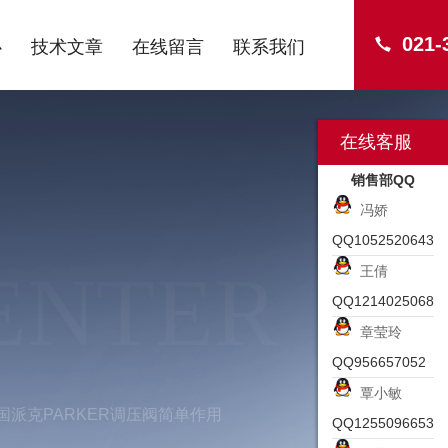
021-
心
技术文章
在线留言
联系我们
在线客服
销售部QQ
冯娇
QQ1052520643
ENTER
王倩
QQ1214025068
章莹玲
QQ956657052
覃小敏
G美国派克PARKER调压阀简单作用
QQ1255096653