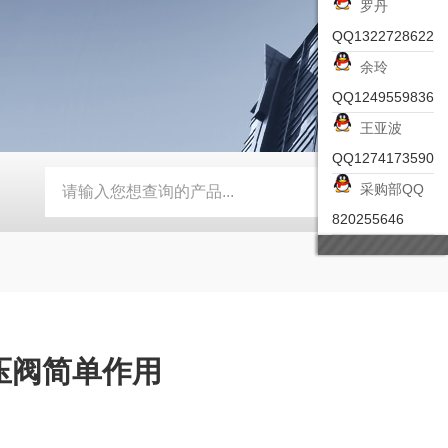
罗丹
QQ1322728622
余玲
QQ1249559836
王亚波
QQ1274173590
采购部QQ
-ZSEA-A
*皮尔兹PILZ安全激光扫描仪
RZMO-TER-010
820255646
调压阀简单作用