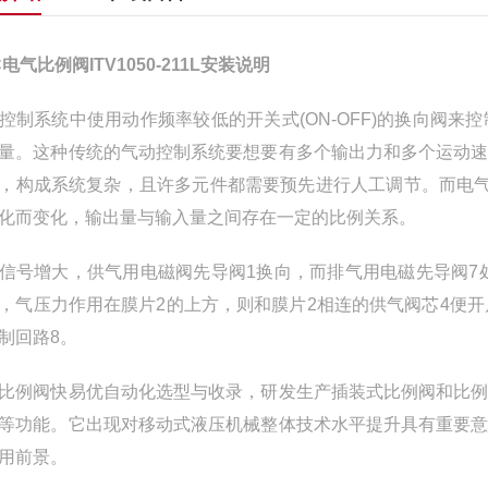
C电气比例阀ITV1050-211L安装说明
控制系统中使用动作频率较低的开关式(ON-OFF)的换向阀
量。这种传统的气动控制系统要想要有多个输出力和多个运动
，构成系统复杂，且许多元件都需要预先进行人工调节。而电气
化而变化，输出量与输入量之间存在一定的比例关系。
信号增大，供气用电磁阀先导阀1换向，而排气用电磁先导阀7
，气压力作用在膜片2的上方，则和膜片2相连的供气阀芯4便
制回路8。
比例阀快易优自动化选型与收录，研发生产插装式比例阀和比
等功能。它出现对移动式液压机械整体技术水平提升具有重要
用前景。