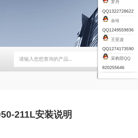
罗丹
QQ1322728622
余玲
QQ1249559836
王亚波
QQ1274173590
采购部QQ
-ZSEA-A
*皮尔兹PILZ安全激光扫描仪
RZMO-TER-010
820255646
50-211L安装说明