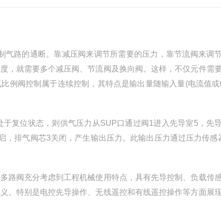
来控制气路的通断。靠减压阀来调节所需要的压力，靠节流阀来调
速度，就需要多个减压阀、节流阀及换向阀。这样，不仅元件需
比例阀控制属于连续控制，其特点是输出量随输入量(电流值或
处于复位状态，则供气压力从SUP口通过阀1进入先导室5，先
开启，排气阀芯3关闭，产生输出压力。此输出压力通过压力传感
例多路阀充分考虑到工程机械使用特点，具有先导控制、负载传
意义。特别是电控先导操作、无线遥控和有线遥控操作等方面展