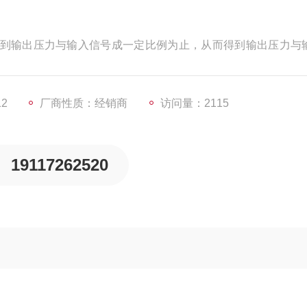
到输出压力与输入信号成一定比例为止，从而得到输出压力与
板机构，故阀对杂质不敏感，可靠性高。
12
厂商性质：经销商
访问量：2115
19117262520