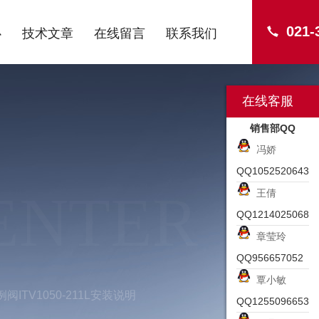
021-
心
技术文章
在线留言
联系我们
在线客服
销售部QQ
冯娇
QQ1052520643
ENTER
王倩
QQ1214025068
章莹玲
QQ956657052
覃小敏
阀ITV1050-211L安装说明
QQ1255096653