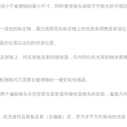
必须小于被测物的最小尺寸，同时要使镜头保留尽可能大的可视
一浅色的标定物，通过观察照在标定物上的光斑来调整发射器位
器的位置以达到的对准位置。
到反射板上，经反射板反射回接收器，任何挡住此光束的物体都
检测模式只需要在被测物的一侧安装传感器。
。两个偏振镜头分别安装在发射器和接收器镜头的前面，偏振方
7）此光波经反射板反射（去偏振）后，变为水平方向振动的光波