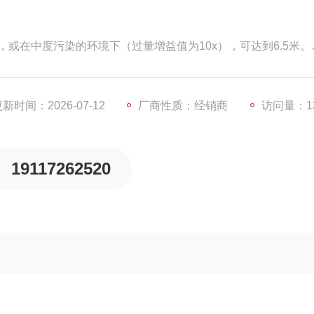
，或在中度污染的环境下（过量增益值为10x），可达到6.5米。
的大小，通常用 LED 的闪烁或常亮来指示。
于边缘；有些产品当过量增益值接近 1x 时，某个报警 LED 
新时间：2026-07-12
厂商性质：经销商
访问量：13
19117262520