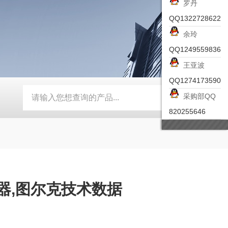
罗丹
QQ1322728622
余玲
QQ1249559836
王亚波
QQ1274173590
采购部QQ
-ZSEA-A
*皮尔兹PILZ安全激光扫描仪
RZMO-TER-010
820255646
器,图尔克技术数据