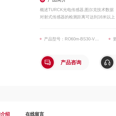
概述TURCK光电传感器,图尔克技术数据
对射式传感器的检测距离可达到16米以上
传感器在工作时有几种方式可指示过量增益
信号强度指示器可清楚指示过量增益是否处
报警输出导通
产品型号：RO60m-BS30-VP6X2E
更
产品咨询
细介绍
在线留言