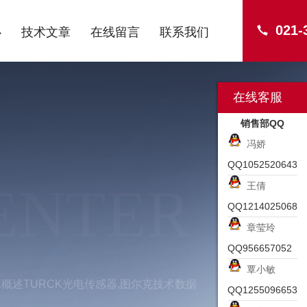
021-
心
技术文章
在线留言
联系我们
在线客服
销售部QQ
冯娇
QQ1052520643
ENTER
王倩
QQ1214025068
章莹玲
QQ956657052
覃小敏
6X2E概述TURCK光电传感器,图尔克技术数据
QQ1255096653