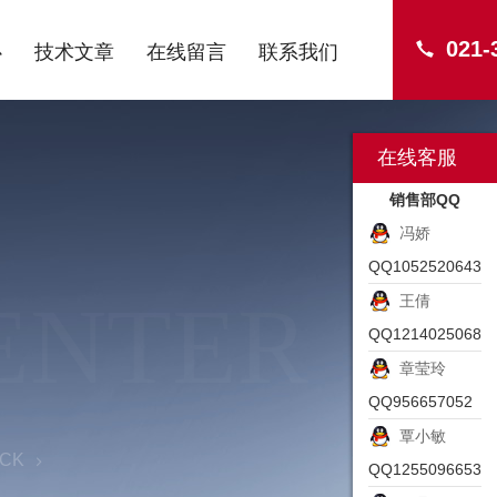
021-
心
技术文章
在线留言
联系我们
在线客服
销售部QQ
冯娇
QQ1052520643
ENTER
王倩
QQ1214025068
章莹玲
QQ956657052
覃小敏
CK
QQ1255096653