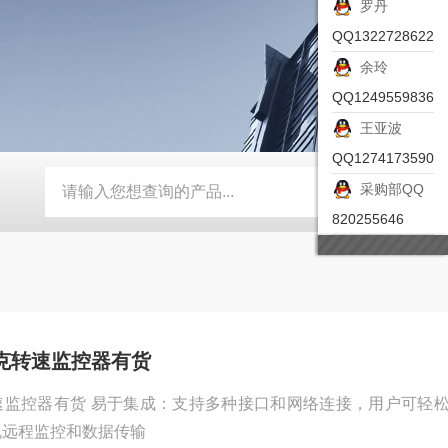
罗丹
QQ1322728622
余玲
QQ1249559836
王亚波
QQ1274173590
采购部QQ
-ZSEA-A
*皮尔兹PILZ安全激光扫描仪
RZMO-TER-010
820255646
I图尔克转速监控器有货
图尔克转速监控器有货 易于集成：支持多种接口和网络连接，用户可轻
现远程监控和数据传输