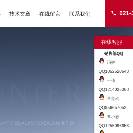
021-
心
技术文章
在线留言
联系我们
在线客服
销售部QQ
冯娇
QQ1052520643
ENTER
王倩
QQ1214025068
章莹玲
QQ956657052
覃小敏
计FMI51-A1AMRJA2A1A标准作用
QQ1255096653