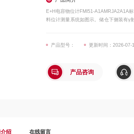
E+H电容物位计FMI51-A1AMRJA2A1A
料位计测量系统如图示。储仓下侧装有γ
过料层后的强度也不同，接收器检测出射
产品型号：
更新时间：2026-07-
产品咨询
细介绍
在线留言