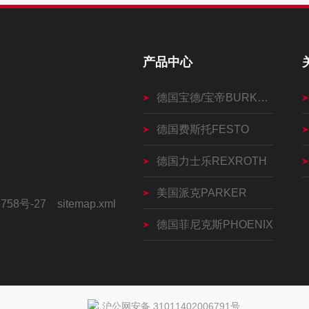
产品中心
德国宝德/宝帝BURKERT
德国费斯托FESTO
德国力士乐REXROTH
美国派克PARKER
758号-27
sitemap.xml
德国菲尼克斯PHOENIX
沪公网安备 31011402006791号