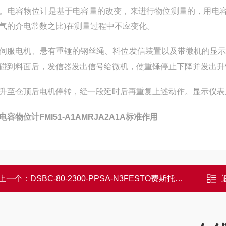
。电容物位计是基于电容量的改变，来进行物位测量的，用电容
气的介电常数之比)在测量过程中不应变化。
伺服电机、悬有重锤的钢丝绳、料位发信装置以及带微机的显
碰到料面后，发信器发出信号给微机，使重锤停止下降并发出升
升至仓顶后电机停转，经一段延时后再重复上述动作。显示仪表
H电容物位计FMI51-A1AMRJA2A1A标准作用
上一个：
DSBC-80-2300-PPSA-N3FESTO费斯托双作用气缸