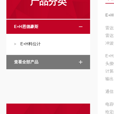
产品分类
E+
E+H恩德豪斯
雷达
雷达
冲波
E+H料位计
E+
查看全部产品
头接
计算
输出
通信
电容
给定