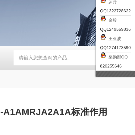
罗丹
QQ1322728622
余玲
QQ1249559836
王亚波
QQ1274173590
采购部QQ
-ZSEA-A
*皮尔兹PILZ安全激光扫描仪
RZMO-TER-010
820255646
-A1AMRJA2A1A标准作用