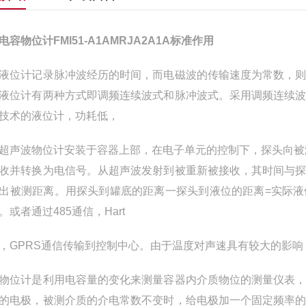
H电容物位计FMI51-A1AMRJA2A1A标准作用
液位计记录脉冲波经历的时间，而电磁波的传输速度为常数，
液位计有两种方式即调频连续波式和脉冲波式。采用调频连续
技术的液位计，功耗低，
H超声波物位计安装于容器上部，在电子单元的控制下，探头向
收并转换为电信号。从超声波发射到被重新被接收，其时间与
出被测距离。用探头到罐底的距离一探头到液位的距离=实际液位
。或者通过485通信，Hart
，GPRS通信传输到控制中心。由于温度对声速具有较大的影
物位计是利用电容量的变化来测量容器内介质物位的测量仪表
的电极，被测介质的介电常数不变时，给电极加一个固定频率