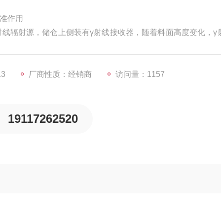
标准作用
射线辐射源，储仓上侧装有γ射线接收器，随着料面高度变化，γ
入的γ射线强度并通过显示仪表显示出料位高度。
13
厂商性质：经销商
访问量：1157
19117262520