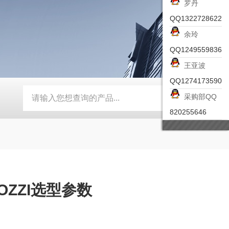
罗丹
QQ1322728622
余玲
QQ1249559836
王亚波
QQ1274173590
采购部QQ
-ZSEA-A
*皮尔兹PILZ安全激光扫描仪
RZMO-TER-010
820255646
OZZI选型参数