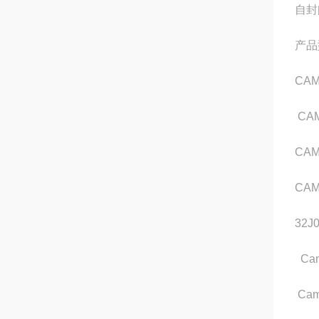
自封
产品
CAM
CAM
CAMO
CAMO
32J
Cam
Camo