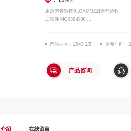
康茂盛管道接头,CAMOZZI选型参数
二联件 MC238-D00
减压阀 M004-R00
Ả銮磁阀 454-015-G73
繒峯甹躯準索压阀 M008-R00
产品型号：2543 1/2
更新时间：202
气缸 24N2A20A015
产品咨询
细介绍
在线留言