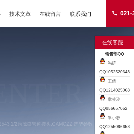
021-
心
技术文章
在线留言
联系我们
在线客服
销售部QQ
冯娇
QQ1052520643
ENTER
王倩
QQ1214025068
章莹玲
QQ956657052
覃小敏
2543 1/2康茂盛管道接头,CAMOZZI选型参数
QQ1255096653