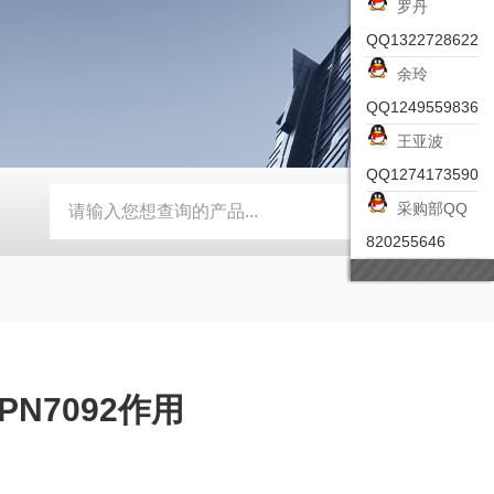
罗丹
QQ1322728622
余玲
QQ1249559836
王亚波
QQ1274173590
采购部QQ
-ZSEA-A
*皮尔兹PILZ安全激光扫描仪
RZMO-TER-010
820255646
N7092作用