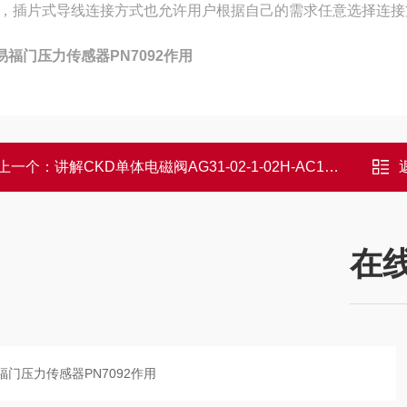
，‌插片式导线连接方式也允许用户根据自己的需求任意选择连接方
M易福门压力传感器PN7092作用
上一个：
讲解CKD单体电磁阀AG31-02-1-02H-AC100V
在