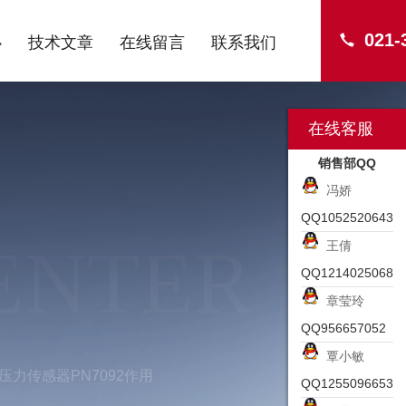
021-
心
技术文章
在线留言
联系我们
在线客服
销售部QQ
冯娇
QQ1052520643
ENTER
王倩
QQ1214025068
章莹玲
QQ956657052
覃小敏
门压力传感器PN7092作用
QQ1255096653