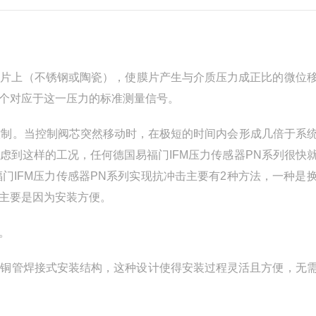
上（‌不锈钢或陶瓷）‌，‌使膜片产生与介质压力成正比的微位移
个对应于这一压力的标准测量信号。‌
环控制。当控制阀芯突然移动时，在极短的时间内会形成几倍于系
虑到这样的工况，任何德国易福门IFM压力传感器PN系列很快
福门IFM压力传感器PN系列实现抗冲击主要有2种方法，一种是
主要是因为安装方便。
‌
铜管焊接式安装结构，‌这种设计使得安装过程灵活且方便，‌无