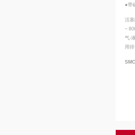
●带
活塞
~ 
气-
用排
SM