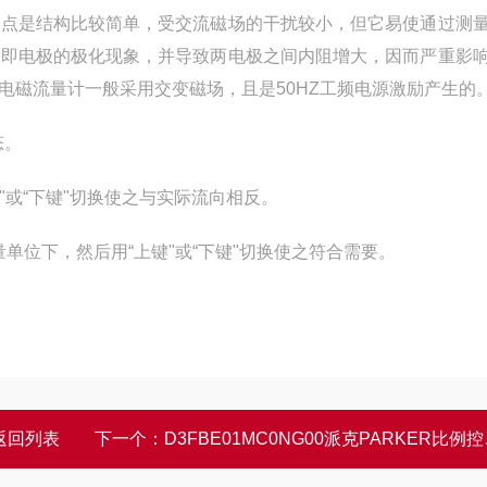
优点是结构比较简单，受交流磁场的干扰较小，但它易使通过测
，即电极的极化现象，并导致两电极之间内阻增大，因而严重影
电磁流量计一般采用交变磁场，且是50HZ工频电源激励产生的
态。
键"或“下键"切换使之与实际流向相反。
单位下，然后用“上键"或“下键"切换使之符合需要。
返回列表
下一个：
D3FBE01MC0NG00派克PARKER比例控制阀参考数据