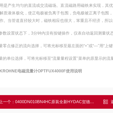
用是产生均匀的直流或交流磁场。直流磁路用磁铁来实现，其
解质液体极化，使正电极被负离子包围，负电极被正离子包围
作。当管道直径较大时，磁铁相应也很大，笨重且不经济，所以
在参数设置状态下，3分钟内没有按键操作，仪表自动返回测量状
流量零点修正的流向选择，可将光标移至最左面的“+"或“—"用“上
流量的单位选择，可将光标移至“流量量程设置"菜单的原显示的流量
KROHNE电磁流量计OPTFUX4000F使用说明
上一个：
0400DN010BN4HC原装全新HYDAC贺德克滤芯作用