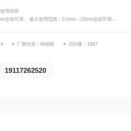
F使用说明
m/s连续可调 。最大使用范围：0.2m/s～15m/s连续可调
最高1000HZ）；高 /低流量报警；空管报警；流量方向示意；
14
厂商性质：经销商
访问量：1687
19117262520