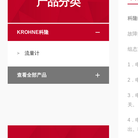
产品分类
科隆
KROHNE科隆
故障
组态
流量计
1．
查看全部产品
2．
3．
关。
4．
出。