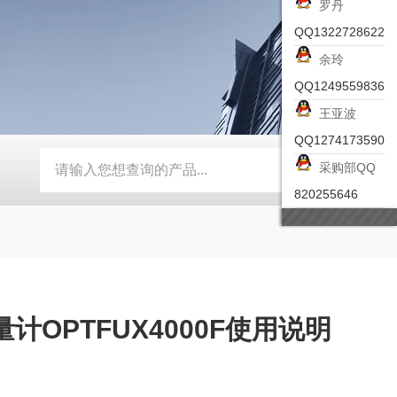
罗丹
QQ1322728622
余玲
QQ1249559836
王亚波
QQ1274173590
采购部QQ
-ZSEA-A
*皮尔兹PILZ安全激光扫描仪
RZMO-TER-010
820255646
计OPTFUX4000F使用说明