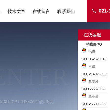
021-
心
技术文章
在线留言
联系我们
在线客服
销售部QQ
冯娇
QQ1052520643
ENTER
王倩
QQ1214025068
章莹玲
QQ956657052
覃小敏
流量计OPTFUX4000F使用说明
QQ1255096653