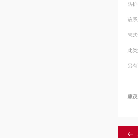
防护等
该系
管式
此类
另有
康茂