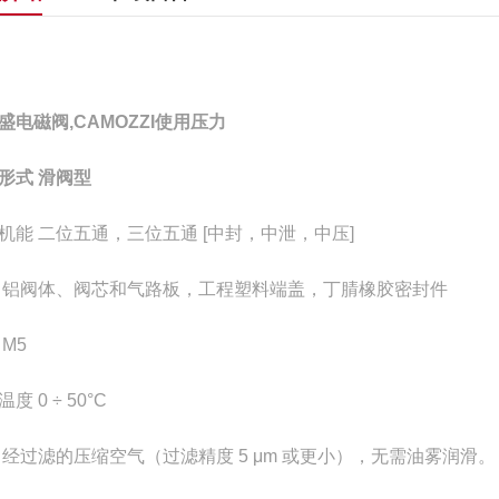
盛电磁阀,CAMOZZI使用压力
形式 滑阀型
机能 二位五通，三位五通 [中封，中泄，中压]
 铝阀体、阀芯和气路板，工程塑料端盖，丁腈橡胶密封件
 M5
度 0 ÷ 50°C
 经过滤的压缩空气（过滤精度 5 μm 或更小），无需油雾润滑。