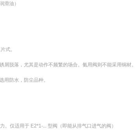
 润滑油）
膜片式。
锈屑脱落，尤其是动作不频繁的场合。氨用阀则不能采用铜材。
选用防水，防尘品种。
。仅适用于 E2*1-... 型阀（即能从排气口进气的阀）