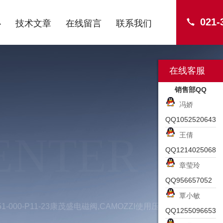
021-
心
技术文章
在线留言
联系我们
在线客服
销售部QQ
冯娇
QQ1052520643
ENTER
王倩
QQ1214025068
章莹玲
QQ956657052
覃小敏
51-000-P11-23康茂盛电磁阀,CAMOZZI使用压力
QQ1255096653