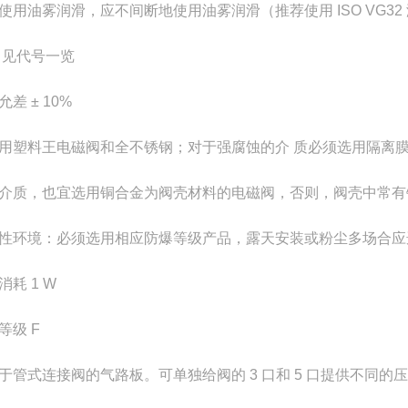
使用油雾润滑，应不间断地使用油雾润滑（推荐使用 ISO VG32
 见代号一览
差 ± 10%
用塑料王电磁阀和全不锈钢；对于强腐蚀的介 质必须选用隔离
介质，也宜选用铜合金为阀壳材料的电磁阀，否则，阀壳中常有
性环境：必须选用相应防爆等级产品，露天安装或粉尘多场合应
消耗 1 W
等级 F
于管式连接阀的气路板。可单独给阀的 3 口和 5 口提供不同的压力