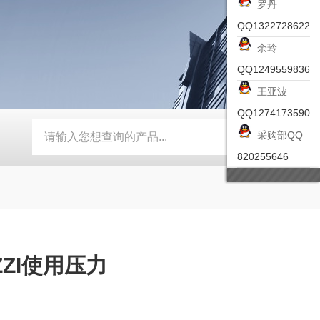
罗丹
QQ1322728622
余玲
QQ1249559836
王亚波
QQ1274173590
采购部QQ
-ZSEA-A
*皮尔兹PILZ安全激光扫描仪
RZMO-TER-010
820255646
ZZI使用压力