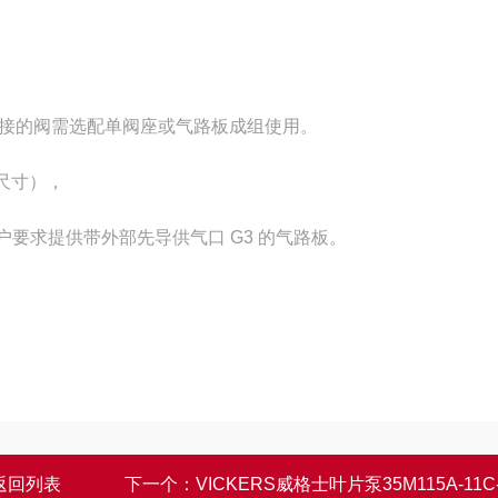
接的阀需选配单阀座或气路板成组使用。
 尺寸），
用户要求提供带外部先导供气口 G3 的气路板。
返回列表
下一个：
VICKERS威格士叶片泵35M115A-11C-