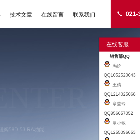
021-
心
技术文章
在线留言
联系我们
在线客服
销售部QQ
冯娇
QQ1052520643
ENTER
王倩
QQ1214025068
章莹玲
QQ956657052
覃小敏
阀58D-53-RA功能
QQ1255096653