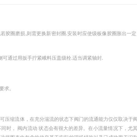
损,若胶圈磨损,则需更换新密封圈.安装时应使级板像胶圈胀出一定
睡侧可通过用扳手拧紧峨料压盖级栓.适当调紧轴封.
要求。
对于不可压缩流体，在充分湍流的状态下阀门的流通能力仅仅取决于
同时， 阀内流动 状态会有很大的差异。在小流量情况下，尤