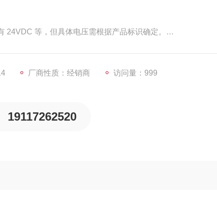
 24VDC 等，但具体电压需根据产品标识确定。
5.4 瓦等功率规格。
，可能为 1/8 英寸或其他特定尺寸，以便与管路系统连接。
14
厂商性质：经销商
访问量：999
19117262520