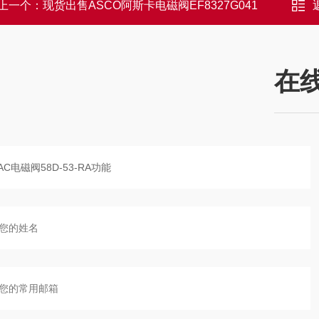
上一个：
现货出售ASCO阿斯卡电磁阀EF8327G041
在