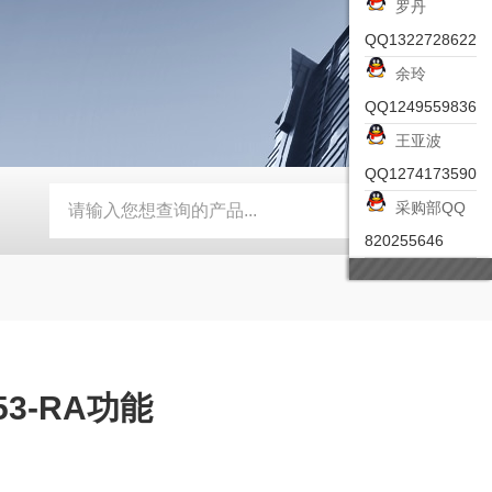
罗丹
QQ1322728622
余玲
QQ1249559836
王亚波
QQ1274173590
采购部QQ
-ZSEA-A
*皮尔兹PILZ安全激光扫描仪
RZMO-TER-010
820255646
53-RA功能