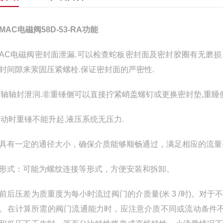
MAC电磁阀58D-53-RA功能
)MAC电磁阀密封面泄漏.可以检查蛇板密封面及密封胶圈有无磨
封间隙来萦固压紧螺栓.保证密封面的严密性.
)阀轴轴封泄润.非重锤侧可以直接拧紧峭盖螺钉或更换密封垫,重
)启动时重锤不能升起.液压系统无压力.
具有一定的通径大小，确保介质能够顺畅通过，满足相应的流量
形式：可能为螺纹连接等形式，方便安装和拆卸。
前后压差为质重度为每小时流过阀门的介质量(米 3 /时)。
。在计算所需的阀门流通能力时，应注意介质不同或流动条件不