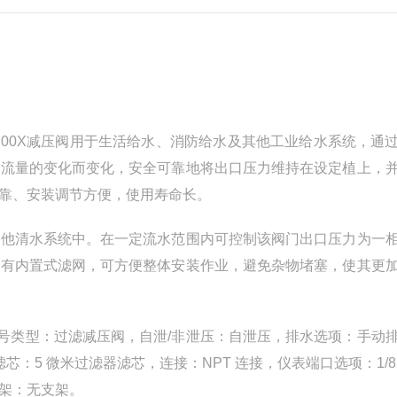
00X减压阀用于生活给水、消防给水及其他工业给水系统，通
口流量的变化而变化，安全可靠地将出口压力维持在设定植上，
可靠、安装调节方便，使用寿命长。
其他清水系统中。在一定流水范围内可控制该阀门出口压力为一
附有内置式滤网，可方便整体安装作业，避免杂物堵塞，使其更
0C，型号类型：过滤减压阀，自泄/非泄压：自泄压，排水选项：手动
，过滤器滤芯：5 微米过滤器滤芯，连接：NPT 连接，仪表端口选项：1/
架：无支架。