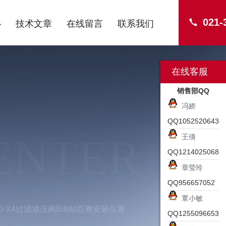
021-
心
技术文章
在线留言
联系我们
在线客服
销售部QQ
冯娇
QQ1052520643
ENTER
王倩
QQ1214025068
章莹玲
QQ956657052
覃小敏
-10-X4过滤减压阀Bifold百弗安装位置
QQ1255096653