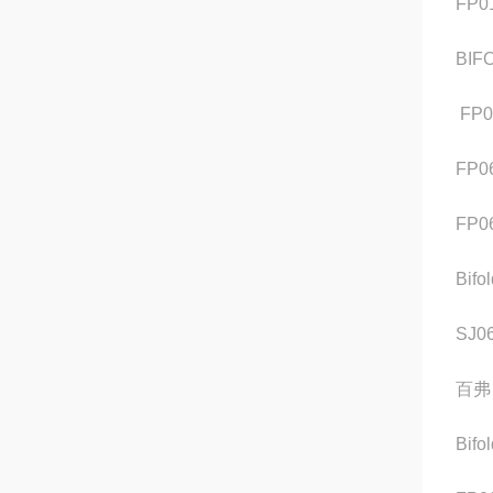
FP01
BIF
FP0
FP0
FP0
Bif
SJ0
百弗 
Bifo