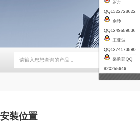
罗丹
QQ1322728622
余玲
QQ1249559836
王亚波
QQ1274173590
采购部QQ
-ZSEA-A
*皮尔兹PILZ安全激光扫描仪
RZMO-TER-010
820255646
弗安装位置