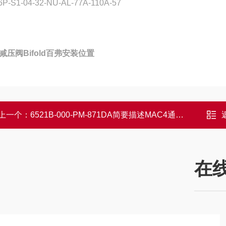
6P-S1-04-32-NU-AL-77A-110A-57
减压阀Bifold百弗安装位置
上一个：
6521B-000-PM-871DA简要描述MAC4通电磁阀,MAC特点
在