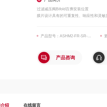
过滤减压阀Bifold百弗安装位置
膜片设计具有的可重复性、响应性和灵敏
在高流量下保持输出压力条件。
调节将感应到下游压力的降低。
以的落差实现高流量。
产品型号：ASHM2-FR-SR-MD-10-X4
更
产品咨询
细介绍
在线留言