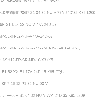
/S1/M/32/NC/V/77U-24D/M/15/K85
OLD电磁阀FP06P-S1-04-32-NU-V-77A-24D\35-K85-L209
6P-S1-N14-32-NC-V-77A-24D-57
6P-S1-04-32-NU-V-77A-24D-57
6P-S1-04-32-NU-SA-77A-24D-M-35-K85-L209，
old ASH12-FR-SR-MD-10-X3+X5
6-E1-52-XX-E1-77A-24D-15-K85 百弗
SPR-16-12-P1-32-NU-00-V
ld： FP06P-S1-04-32-NU-V-77A-24D-35-K85-L209