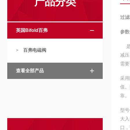
产品分类
过滤
英国Bifold百弗
参数
是一
百弗电磁阀
减压
需要
查看全部产品
采用
值。
靠。
型号
大入
口，