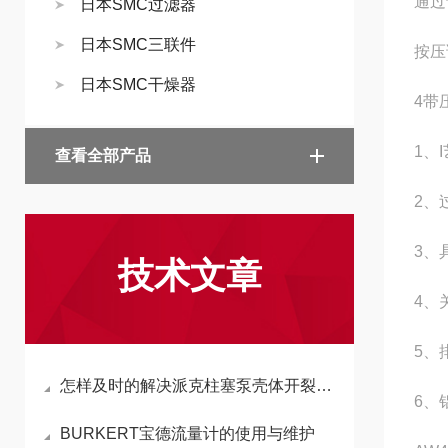
通过
日本SMC过滤器
日本SMC三联件
按压
日本SMC干燥器
4带
1、
查看全部产品
2、
3、
技术文章
4、
5、
怎样及时的解决派克柱塞泵壳体开裂的状况
6、
BURKERT宝德流量计的使用与维护