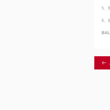
5、
6、
BA