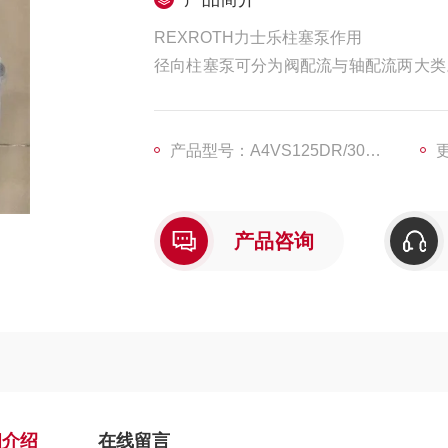
REXROTH力士乐柱塞泵作用
径向柱塞泵可分为阀配流与轴配流两大类
代发展的轴配流径向柱塞泵克服了阀配流
塞泵比轴向柱塞泵耐冲击、寿命长、控制
定子的偏心距实现的，而定于的最大偏心距
产品型号：A4VS125DR/30R-PPB13N00
更
产品咨询
细介绍
在线留言