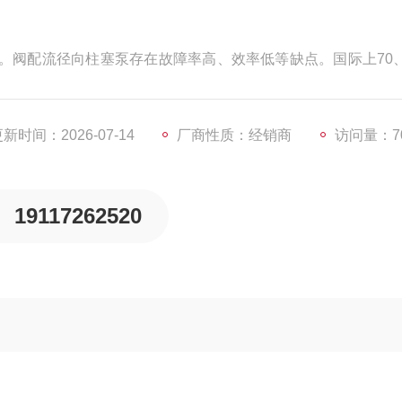
。阀配流径向柱塞泵存在故障率高、效率低等缺点。国际上70、
径向柱塞泵的不足。由于径向泵结构上的特点，固定了轴配流
精度高。变量行程短泵的变量是在变量柱塞和限位柱塞作用下
为 5—9mm（根据排量大小不同），变
新时间：2026-07-14
厂商性质：经销商
访问量：7
19117262520