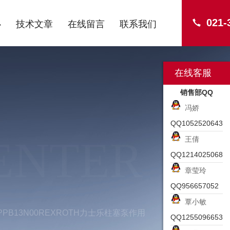
021-
心
技术文章
在线留言
联系我们
在线客服
销售部QQ
冯娇
QQ1052520643
ENTER
王倩
QQ1214025068
章莹玲
QQ956657052
覃小敏
R-PPB13N00REXROTH力士乐柱塞泵作用
QQ1255096653