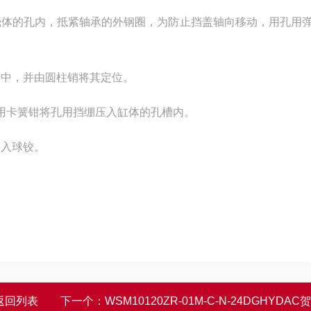
壳体的孔内，抵紧轴承的外钢圈，为防止挡盖轴向移动，用孔用
体中，并由圆柱销将其定位。
，用卡簧钳将孔用挡绷压入缸体的孔槽内。
套入球铰。
返回列表
下一个：
WSM10120ZR-01M-C-N-24DGHYDAC贺德克电磁阀结构功能