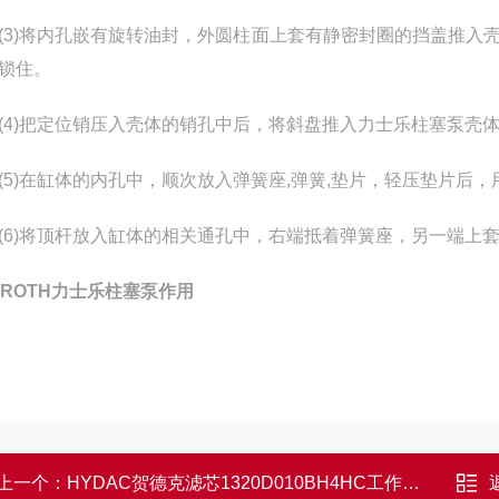
)将内孔嵌有旋转油封，外圆柱面上套有静密封圈的挡盖推入
锁住。
)把定位销压入壳体的销孔中后，将斜盘推入力士乐柱塞泵壳
)在缸体的内孔中，顺次放入弹簧座,弹簧,垫片，轻压垫片后
)将顶杆放入缸体的相关通孔中，右端抵着弹簧座，另一端上
XROTH力士乐柱塞泵作用
上一个：
HYDAC贺德克滤芯1320D010BH4HC工作性能