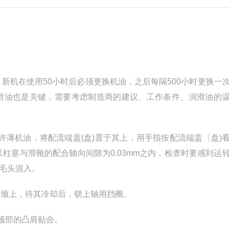
油，新机在使用50小时后必须更换机油，之后每隔500小时更换一
滑油也是关键，需要考虑制造商的建议、工作条件、润滑油的
涂少许薄机油，将配流端盖(盘)置于其上，用手指按配流端盖〔盘)
柱塞与滑靴的配合轴向间隙为0.03mm之内，检查时要感到运
毛头混入。
轴的轴颈上，待其冷却后，锁上轴用挡圈。
颈部的凸肩贴合。