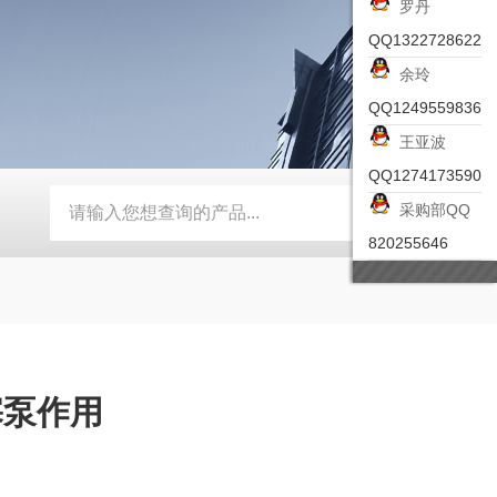
罗丹
QQ1322728622
余玲
QQ1249559836
王亚波
QQ1274173590
采购部QQ
-ZSEA-A
*皮尔兹PILZ安全激光扫描仪
RZMO-TER-010
820255646
塞泵作用