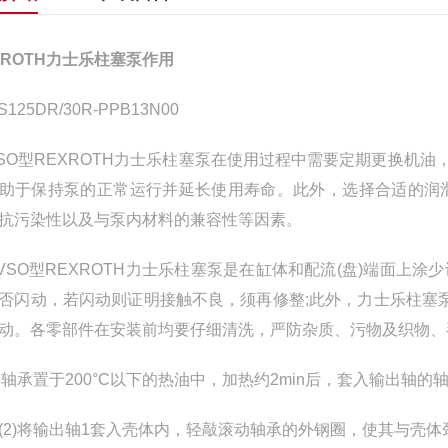
XROTH力士乐柱塞泵作用
S125DR/30R-PPB13N00
VSO型REXROTH力士乐柱塞泵在使用过程中需要定期更换机
助于保持泵的正常运行并延长使用寿命。此外，选择合适的润
抗污染性以及与泵内材料的兼容性等因素。
0VSO型REXROTH力士乐柱塞泵是在缸体和配流(盘)端面上
否闪动，若闪动则证明接触不良，须再修整;此外，力士乐柱塞泵
动。各零部件在安装前均要仔细清洗，严防杂质、污物及织物、
)将轴承置于200°C以下的热油中，加热约2min后，套入输出
)将输出轴1套入壳体内，轻敲滚动轴承的外钢圈，使其与壳体