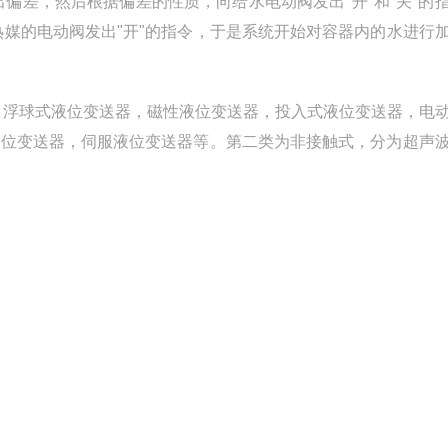
偏差，然后根据偏差的性质，向给水电动阀发出"开"和"关"的
热媒的电动阀发出"开"的指令，于是系统开始对容器内的水进行
，浮球式液位变送器，磁性液位变送器，投入式液位变送器，电
液位变送器，伺服液位变送器等。第二类为非接触式，分为超声