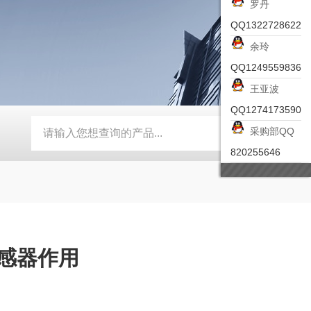
罗丹
QQ1322728622
余玲
QQ1249559836
王亚波
QQ1274173590
采购部QQ
-ZSEA-A
*皮尔兹PILZ安全激光扫描仪
RZMO-TER-010
820255646
传感器作用