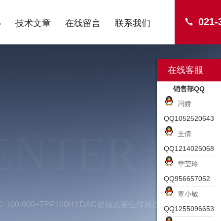
021-
心
技术文章
在线留言
联系我们
在线客服
销售部QQ
冯娇
QQ1052520643
ENTER
王倩
QQ1214025068
章莹玲
QQ956657052
覃小敏
-C-100-000+TPF100HYDAC贺德克液位传感器作用
QQ1255096653