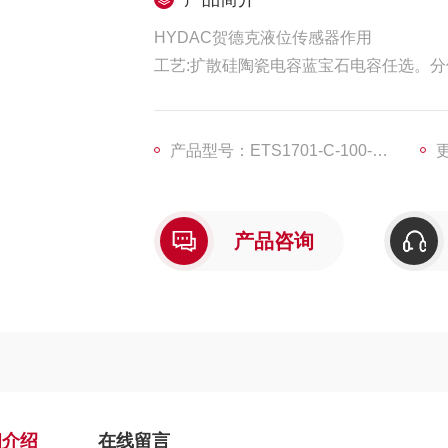
HYDAC贺德克液位传感器作用
工艺:扩散硅陶瓷电容蓝宝石电容任选。分体式一
--- 200米，输出4---20mA(2线制)供电:7 5-
产品型号：ETS1701-C-100-000+TPF100
更
2700投入式静压液位计可靠防腐并带有
污水及盐水的物位测量。
产品咨询
细介绍
在线留言