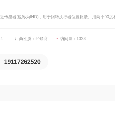
近传感器(也称为IND)，用于回转执行器位置反馈。用两个90度
ck安装在转动轴上， 根据执行器的位置（“开“或“关“），对IN
alvis用于升杆阀门的反馈。 通过一个80mm行程，两个或三个任
14
厂商性质：经销商
访问量：1323
19117262520