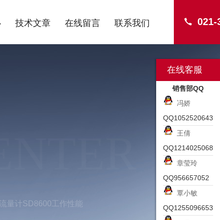
021-
心
技术文章
在线留言
联系我们
在线客服
销售部QQ
冯娇
QQ1052520643
ENTER
王倩
QQ1214025068
章莹玲
QQ956657052
覃小敏
门流量计SD8600工作性能
QQ1255096653