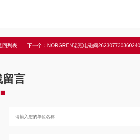
返回列表
下一个：
NORGREN诺冠电磁阀2623077303602400作
线留言