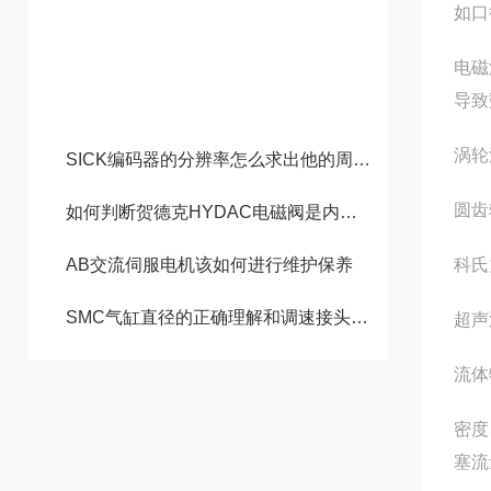
如口
技术文章
电磁
导致
‌涡
SICK编码器的分辨率怎么求出他的周期和频率？
‌圆
如何判断贺德克HYDAC电磁阀是内漏还是外漏？
AB交流伺服电机该如何进行维护保养
‌科
SMC气缸直径的正确理解和调速接头是否必要
‌超
流体
‌密
塞流