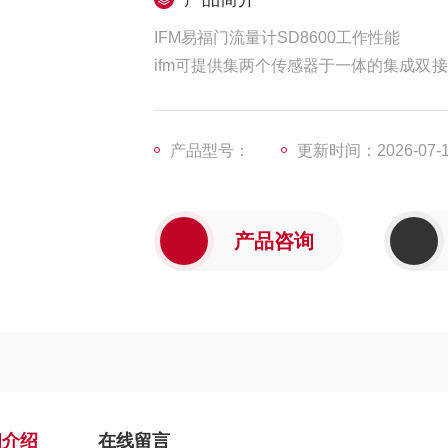
IFM易福门流量计SD8600工作性能
ifm可提供集两个传感器于一体的集成双接
错的开关标记将一个圆形的凸轮，也称为Pu
部或上部传感器进行阻尼。 efector v
可以通过一个按钮进行设定
产品型号：
更新时间：2026-07-
产品咨询
细介绍
在线留言