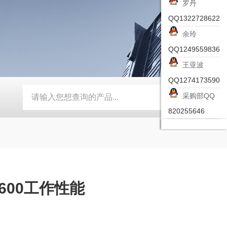
罗丹
QQ1322728622
余玲
QQ1249559836
王亚波
QQ1274173590
采购部QQ
-ZSEA-A
*皮尔兹PILZ安全激光扫描仪
RZMO-TER-010
820255646
600工作性能