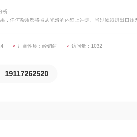
构分析
果，任何杂质都将被从光滑的内壁上冲走。当过滤器进出口压
，物料不断流，反洗耗水量少，实现了连续化，自动化生产。
14
厂商性质：经销商
访问量：1032
19117262520