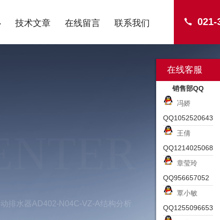
021-
心
技术文章
在线留言
联系我们
在线客服
销售部QQ
冯娇
QQ1052520643
ENTER
王倩
QQ1214025068
章莹玲
QQ956657052
覃小敏
动排水器AD402-N04C-VZ-A结构分析
QQ1255096653