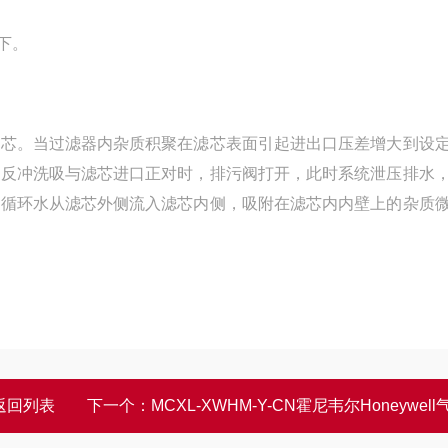
下。
滤芯。当过滤器内杂质积聚在滤芯表面引起进出口压差增大到设
当反冲洗吸与滤芯进口正对时，排污阀打开，此时系统泄压排水
净循环水从滤芯外侧流入滤芯内侧，吸附在滤芯内内壁上的杂质
返回列表
下一个：
MCXL-XWHM-Y-CN霍尼韦尔Honeywell气体检测