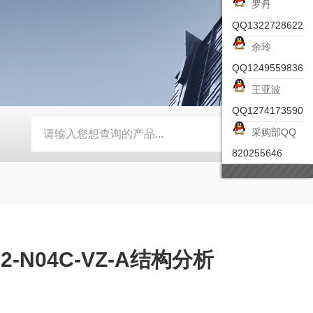
罗丹
QQ1322728622
余玲
QQ1249559836
王亚波
QQ1274173590
采购部QQ
-ZSEA-A
*皮尔兹PILZ安全激光扫描仪
RZMO-TER-010
820255646
-N04C-VZ-A结构分析