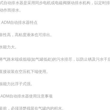
式自动排水器是采用同步电机或电磁阀驱动排水机构，以定时
动作而排水。
C ADM自动排水器特点
可靠性高，高粘度液体也可排出。
排水能力大。
可将气路末端或低端(如气罐低处)的污水排尽，以防止锈及污水干
可直接诶装在空压机下端使用。
抗振能力比浮子式强。
CADM自动排水器使用注意事项
安装前，必须清楚残留在气罐内的积水。