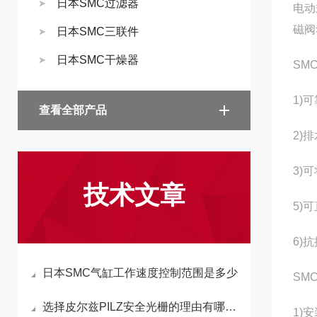
日本SMC过滤器
电动
磁阀
日本SMC三联件
日本SMC干燥器
SM
1)
查看全部产品
2)
3)
技术文章
5)
6)
日本SMC气缸工作速度控制范围是多少
SM
选择皮尔兹PILZ安全光栅的理由有哪些？
1)