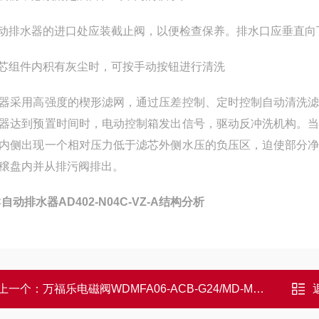
自动排水器的进口处应装截止阀，以便检查保养。排水口应垂直向
阀芯组件内积有灰尘时，可按手动按钮进行清洗
器采用高强度的楔形滤网，通过压差控制、定时控制自动清洗
器达到预置时间时，电动控制箱发出信号，驱动反冲洗机构。
内侧出现一个相对压力低于滤芯外侧水压的负压区，迫使部分
穣盘内并从排污阀排出。
C自动排水器AD402-N04C-VZ-A结构分析
上一个：
万福乐电磁阀WDMFA06-ACB-G24/MD-M29功能