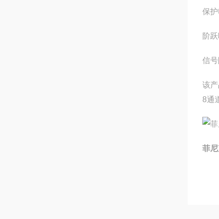
保护
阶跃
信号
该产
8通
菲尼