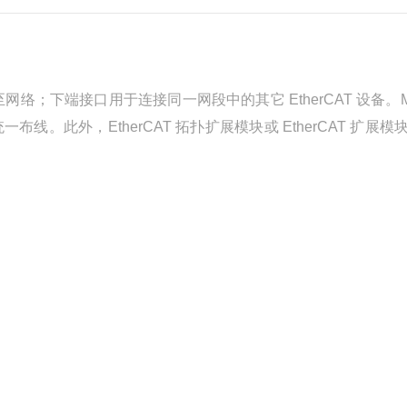
接至网络；下端接口用于连接同一网段中的其它 EtherCAT 设备。M
的统一布线。此外，EtherCAT 拓扑扩展模块或 EtherCAT 扩展