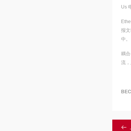
Us
Eth
报文
中。
耦合
流，
BE