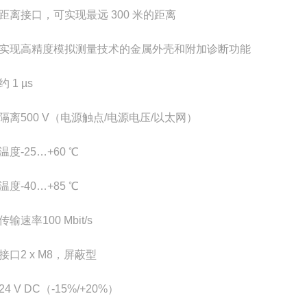
距离接口，可实现最远 300 米的距离
实现高精度模拟测量技术的金属外壳和附加诊断功能
约 1 µs
隔离
500 V（电源触点/电源电压/以太网）
温度
-25…+60 ℃
温度
-40…+85 ℃
传输速率
100 Mbit/s
接口
2 x M8，屏蔽型
24 V DC（-15%/+20%）