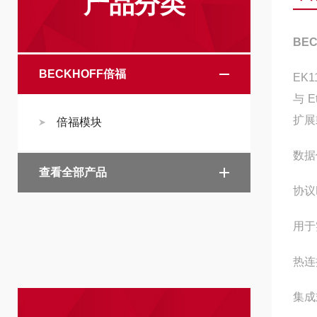
产品分类
BE
BECKHOFF倍福
EK
与 
扩展
倍福模块
数据
查看全部产品
协议
用于
热连
集成