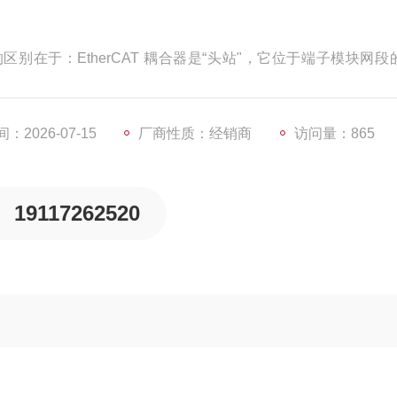
别在于：EtherCAT 耦合器是“头站"，它位于端子模块网段
AT 网络的任何地方，因此可以建立一个星形拓扑结构；扩展模块插接
立线型拓扑结构。
：2026-07-15
厂商性质：经销商
访问量：865
19117262520