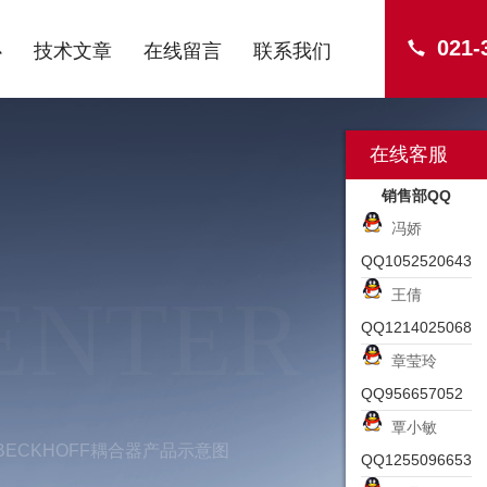
021-
心
技术文章
在线留言
联系我们
在线客服
销售部QQ
冯娇
QQ1052520643
ENTER
王倩
QQ1214025068
章莹玲
QQ956657052
覃小敏
008BECKHOFF耦合器产品示意图
QQ1255096653