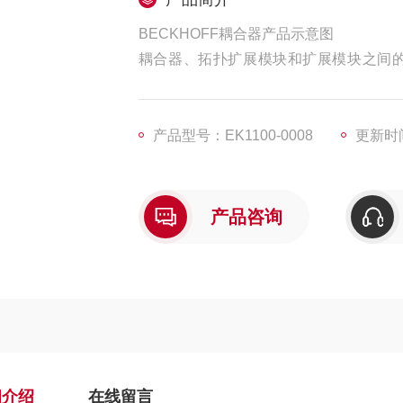
BECKHOFF耦合器产品示意图
耦合器、拓扑扩展模块和扩展模块之间的区
面；拓扑扩展模块可以布署在 EtherC
therCAT 端子模块排的末端，并允许建
产品型号：EK1100-0008
更新时间
产品咨询
细介绍
在线留言