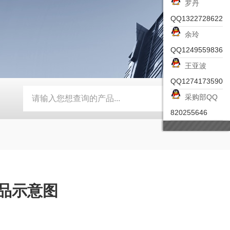
罗丹
QQ1322728622
余玲
QQ1249559836
王亚波
QQ1274173590
采购部QQ
-ZSEA-A
*皮尔兹PILZ安全激光扫描仪
RZMO-TER-010
820255646
产品示意图