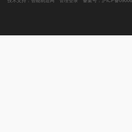
技术支持：
智能制造网
管理登录
备案号：
沪ICP备09006