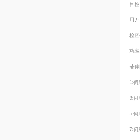
目检
用万
检查
‌功
若伴
1:
3:
5:
7: