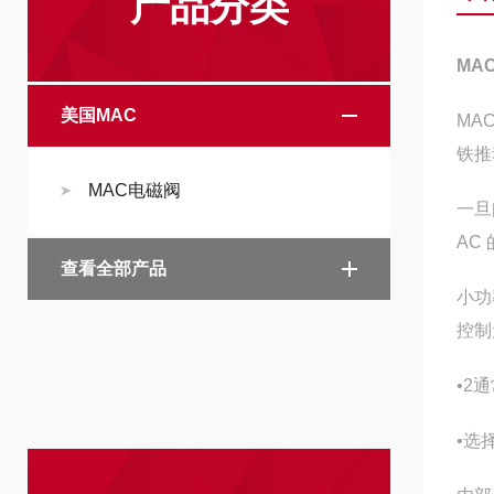
产品分类
MA
美国MAC
MA
铁推
MAC电磁阀
一旦
AC
查看全部产品
小功
控制
•2
•选