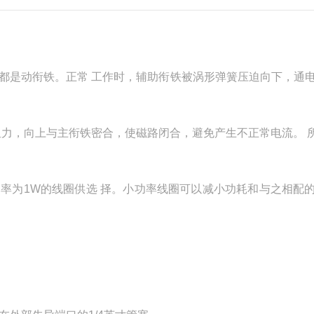
铁都是动衔铁。正常 工作时，辅助衔铁被涡形弹簧压迫向下，通
阻力，向上与主衔铁密合，使磁路闭合，避免产生不正常电流。 
可有功率为1W的线圈供选 择。小功率线圈可以减小功耗和与之相配