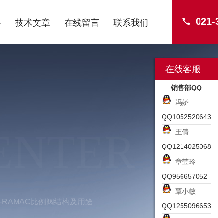
021-
心
技术文章
在线留言
联系我们
在线客服
销售部QQ
冯娇
QQ1052520643
ENTER
王倩
QQ1214025068
章莹玲
QQ956657052
覃小敏
53-RAMAC比例阀结构及用途
QQ1255096653