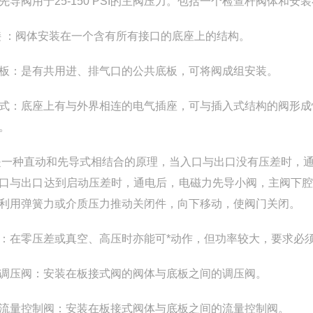
先导阀用于25-150 PSI的主阀压力。包括一个检查杆阀体和安
接 ：阀体安装在一个含有所有接口的底座上的结构。
板：是有共用进、排气口的公共底板，可将阀成组安装。
式：底座上有与外界相连的电气插座，可与插入式结构的阀形成
。
一种直动和先导式相结合的原理，当入口与出口没有压差时，
口与出口达到启动压差时，通电后，电磁力先导小阀，主阀下
利用弹簧力或介质压力推动关闭件，向下移动，使阀门关闭。
：在零压差或真空、高压时亦能可*动作，但功率较大，要求必
调压阀：安装在板接式阀的阀体与底板之间的调压阀。
流量控制阀：安装在板接式阀体与底板之间的流量控制阀。