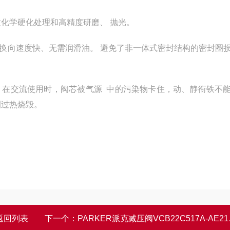
化学硬化处理和高精度研磨、 抛光。
换向速度快、无需润滑油。 避免了非一体式密封结构的密封圈
：在交流使用时，阀芯被气源 中的污染物卡住，动、静衔铁不
圈过热烧毁。
返回列表
下一个：
PARKER派克减压阀VCB22C517A-AE219J-81030