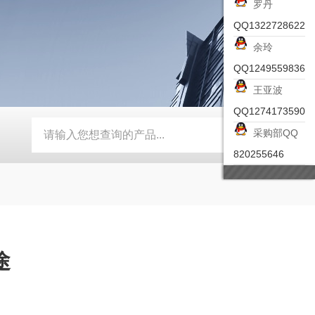
罗丹
QQ1322728622
余玲
QQ1249559836
王亚波
QQ1274173590
采购部QQ
-ZSEA-A
*皮尔兹PILZ安全激光扫描仪
RZMO-TER-010
820255646
途