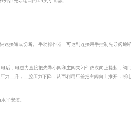
装在外部先导端口的1/4英寸管塞。
快速接通或切断。 手动操作器：可达到连接用手控制先导阀通
通电后，电磁力直接把先导小阀和主阀关闭件依次向上提起，阀
腔压力上升，上腔压力下降，从而利用压差把主阀向上推开；断
须水平安装。