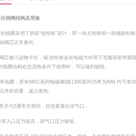
C比例阀结构及用途
C的线圈采用了的双“动衔铁"设计，即一块主衔铁和一块辅助衔
动阀芯正常换向。
阀芯被污染物卡住，辅 助衔铁会在电磁力作用下克服涡形弹簧
 的线圈结构在交流电条件下使用时，可以做到烧毁。
率线圈：所有MAC系列电磁阀(除1300系列功率为6W) 均
元件的容量，减少发热。
通常开与3通常开相同，但也要塞住排气口。
择管入口压力较高，排气口压力较低。