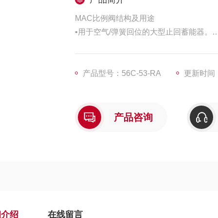
MAC比例阀结构及用途
•用于空气/弹簧回位的大型止回蓄能器。
•平衡滑阀不受排气背压的影响，可能会
平衡阀芯设计的N.C.和N.O.先导阀功能板
电磁阀型号便于将同一阀门用于7种不同
产品型号：56C-53-RA
更新时间：2
产品咨询
细介绍
在线留言