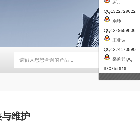
罗丹
QQ1322728622
余玲
QQ1249559836
王亚波
QQ1274173590
采购部QQ
-ZSEA-A
*皮尔兹PILZ安全激光扫描仪
RZMO-TER-010
820255646
装与维护