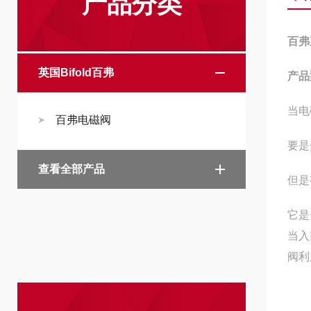
产品分类
百弗
英国Bifold百弗
产品型
当电
百弗电磁阀
要是
查看全部产品
但是
它是
当入
阀利