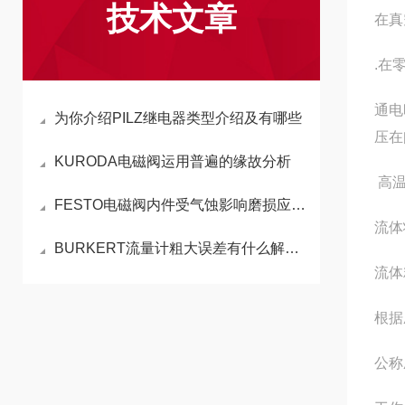
技术文章
在真
.在
通电
为你介绍PILZ继电器类型介绍及有哪些
压在
KURODA电磁阀运用普遍的缘故分析
高温
FESTO电磁阀内件受气蚀影响磨损应如何处理
流体
BURKERT流量计粗大误差有什么解决方法
流体
根据
公称