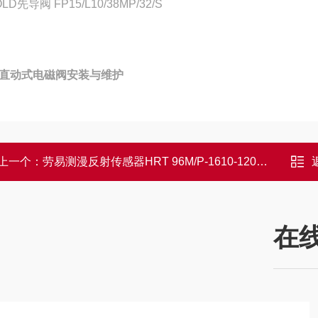
OLD先导阀 FP15/L10/38MP/32/S
直动式电磁阀安装与维护
上一个：
劳易测漫反射传感器HRT 96M/P-1610-1200-41
在