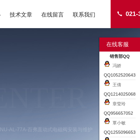
021-
心
技术文章
在线留言
联系我们
在线客服
销售部QQ
冯娇
QQ1052520643
ENTER
王倩
QQ1214025068
章莹玲
QQ956657052
覃小敏
-32-NU-AL-77A-百弗直动式电磁阀安装与维护
QQ1255096653