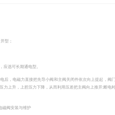
常开型；
，应选可长期通电型。
通电后，电磁力直接把先导小阀和主阀关闭件依次向上提起，阀
压力上升，上腔压力下降，从而利用压差把主阀向上推开;断电