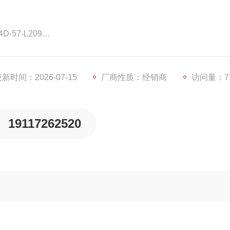
D-57-L209
入口与出口没有压差时，通电后，电磁力直接把先导小阀和主
口达到启动压差时，通电后，电磁力先导小阀，主阀下腔压力
新时间：2026-07-15
厂商性质：经销商
访问量：7
19117262520