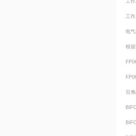
工作
工作
电气
根据
FP0
FP0
百弗A
BIF
BIF