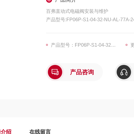
百弗直动式电磁阀安装与维护
产品型号:FP06P-S1-04-32-NU-AL-77A-24
它是一种直动和先导式相结合的原理，当
件依次向上提起，阀门打开。当入口与出
上腔压力下降，
产品型号：FP06P-S1-04-32-NU-AL-77A-
更
产品咨询
细介绍
在线留言