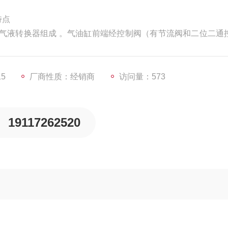
特点
气液转换器组成 。气油缸前端经控制阀（有节流阀和二位二通
油缸后腔通气时，控制阀开启，实现快进，当活塞上的磁环接
起阻尼作用实现慢进，当气液转换器上口进气时，气缸快速退回
快退组合功能。
15
厂商性质：经销商
访问量：573
19117262520