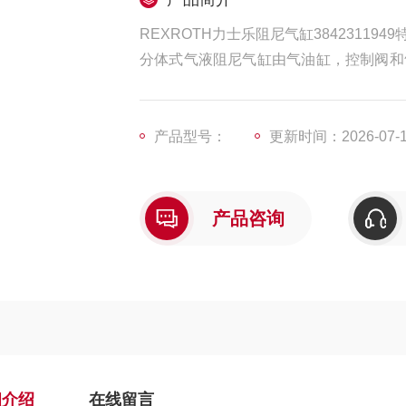
REXROTH力士乐阻尼气缸3842311949
分体式气液阻尼气缸由气油缸，控制阀和
合成功能）与气液转换器油口连接。当气
开关时，触发信号使控制阀关闭，节流阀
气缸能实现在任意位置上的快进—慢进—
产品型号：
更新时间：2026-07-
产品咨询
细介绍
在线留言