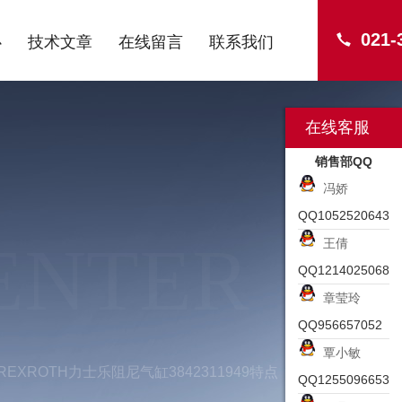
021-
心
技术文章
在线留言
联系我们
在线客服
销售部QQ
冯娇
QQ1052520643
ENTER
王倩
QQ1214025068
章莹玲
QQ956657052
覃小敏
REXROTH力士乐阻尼气缸3842311949特点
QQ1255096653