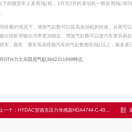
以下的微型车上多用3缸机，1升至2升的发动机一般采用4缸或
。
同排量的情况下，增加气缸数可以提高发动机的转速，从而可
输出扭矩和输出功率更加稳定。增加气缸数可以使汽车更容易
轿车、跑车、赛车等高性能汽车的气缸数都在6缸以上，最多者已
XROTH力士乐阻尼气缸3842311949特点
上一个：
HYDAC贺德克压力传感器HDA4744-C-400-000