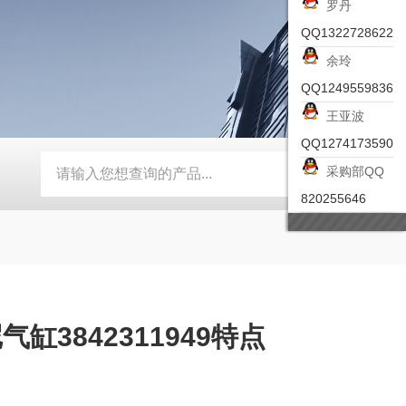
罗丹
QQ1322728622
余玲
QQ1249559836
王亚波
QQ1274173590
采购部QQ
-ZSEA-A
*皮尔兹PILZ安全激光扫描仪
RZMO-TER-010
820255646
缸3842311949特点