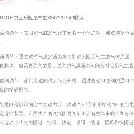
XROTH力士乐阻尼气缸3842311949特点
 节流阀调节：在阻尼气缸的气路中安装一个节流阀，通过调整
。
 气压调节：通过调整气源的压力来控制进入阻尼气缸的气体流
也越快。但需要注意的是，过高的气源压力可能会对阻尼气缸造
 电磁阀调节：使用电磁阀作为气路开关，通过改变电磁阀的通
度的精确控制。
阻尼缸是以压缩空气为动力源，驱动气缸通过封闭的油缸的阻
定进给装置。市面生产的气液阻尼气缸主要有整体串联式和分
式运动形式分为慢进—快退，快进—慢退，慢进—慢退和快慢进