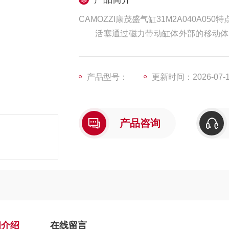
CAMOZZI康茂盛气缸31M2A040A050特
活塞通过磁力带动缸体外部的移动体做
磁力线通过薄壁缸筒与套在外面的另一组
内被气压推动时，则在磁力作用下，带动
产品型号：
更新时间：2026-07-
产品咨询
细介绍
在线留言