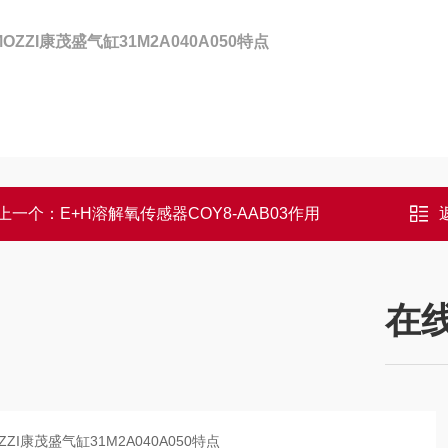
MOZZI康茂盛气缸31M2A040A050特点
上一个：
E+H溶解氧传感器COY8-AAB03作用
在