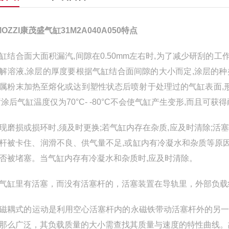
MOZZI康茂盛气缸31M2A040A050特点
缸结合面大面积漏汽,间隙在0.50mm左右时,为了减少研刮的
解溶液,涂层的厚度要根据气缸结合面间隙的大小而定,涂层的
属粉末加热至熔化或达到塑性状态后喷射于处理过的气缸表面,
喷涂后气缸温度仅为70°C- -80°C不会使气缸产生变形,而且可
现磨损或损环时,须及时更换;若气缸内存在杂质,应及时清除;活
杆被卡住、润滑不良、供气量不足,或缸内有冷凝水和杂质等原因
否被堵塞。当气缸内存有冷凝水和杂质时,应及时清除。
气缸里有活塞，而没有活塞杆的，活塞装置在导轨里，外部负载
式的运动是利用空心活塞杆内的永磁铁带动活塞杆外的另一
那么广泛，其负载质量的大小需查找其质量与速度的特性曲线。