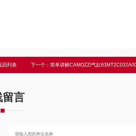
返回列表
下一个：
简单讲解CAMOZZI气缸63MT2C032A00
线留言