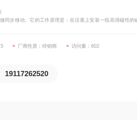
点
同步移动。它的工作原理是：在活塞上安装一组高强磁性的
磁环作用，由于两组磁环磁性相反，具有很强的吸力。当活塞
缸筒外的磁环套一起移动。
15
厂商性质：经销商
访问量：602
19117262520