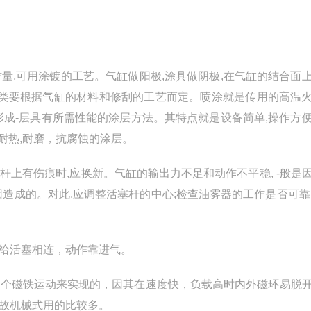
工作量,可用涂镀的工艺。气缸做阳极,涂具做阴极,在气缸的结合面
种类要根据气缸的材料和修刮的工艺而定。喷涂就是传用的高温
形成-层具有所需性能的涂层方法。其特点就是设备简单,操作方
获得耐热,耐磨，抗腐蚀的涂层。
塞杆上有伤痕时,应换新。气缸的输出力不足和动作不平稳, -般是
造成的。对此,应调整活塞杆的中心;检查油雾器的工作是否可靠
给活塞相连，动作靠进气。
个磁铁运动来实现的，因其在速度快，负载高时内外磁环易脱
故机械式用的比较多。