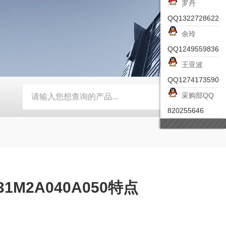
罗丹
QQ1322728622
余玲
QQ1249559836
王亚波
QQ1274173590
采购部QQ
-ZSEA-A
*皮尔兹PILZ安全激光扫描仪
RZMO-TER-010
820255646
1M2A040A050特点