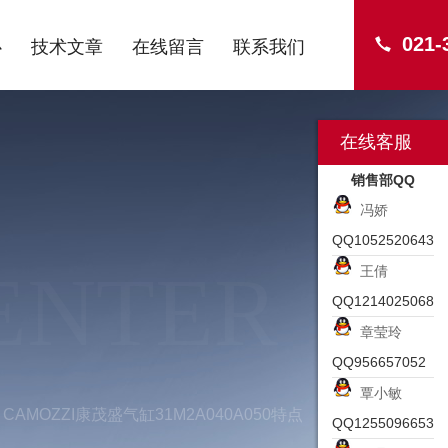
021-
心
技术文章
在线留言
联系我们
在线客服
销售部QQ
冯娇
QQ1052520643
ENTER
王倩
QQ1214025068
章莹玲
QQ956657052
覃小敏
CAMOZZI康茂盛气缸31M2A040A050特点
QQ1255096653