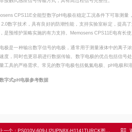
非接触式感应信号传输方式，具有高过程信号完整性。
mosens CPS11E全能型数字pH电极在稳定工况条件下可靠
ns 2.0数字技术，具有良好的防潮性能，支持实验室标定，
，是预维护策略实施的有力支持。Memosens CPS11E电
电极是一种输出数字信号的电极，通常用于测量液体中的离子
速度，同时也更容易进行数据传输。数字电极的优点包括信号
量工具的严格需求。常见的数字电极包括氨氮电极、pH电极和
H数字式pH电极参考数据
上一个：
PS010V-609-LI2UPN8X-H1141TURCK图尔克压力传感器特点