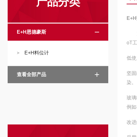
产品分类
E+
E+H恩德豪斯
支持
oT
E+H料位计
低使
坚固
查看全部产品
染。
玻璃
例如
改进