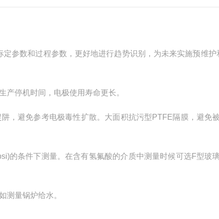
，保存标定参数和过程参数，更好地进行趋势识别，为未来实施预维护和
生产停机时间，电极使用寿命更长。
阱，避免参考电极毒性扩散。大面积抗污型PTFE隔膜，避免
.5 psi)的条件下测量。在含有氢氟酸的介质中测量时候可选F型玻
如测量锅炉给水。