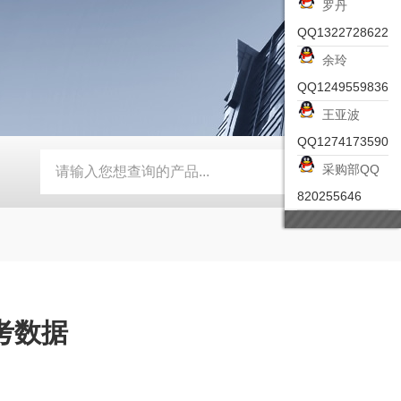
罗丹
QQ1322728622
余玲
QQ1249559836
王亚波
QQ1274173590
采购部QQ
-ZSEA-A
*皮尔兹PILZ安全激光扫描仪
RZMO-TER-010
820255646
考数据