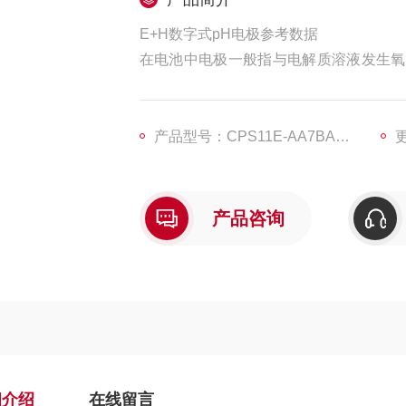
E+H数字式pH电极参考数据
在电池中电极一般指与电解质溶液发生氧
发生还原反应，负极则为阳极，失去电子
换电子，即成为电极。
产品型号：CPS11E-AA7BAA2
更
产品咨询
细介绍
在线留言