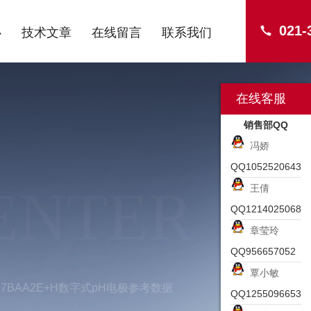
021-
心
技术文章
在线留言
联系我们
在线客服
销售部QQ
冯娇
QQ1052520643
ENTER
王倩
QQ1214025068
章莹玲
QQ956657052
覃小敏
AA7BAA2E+H数字式pH电极参考数据
QQ1255096653