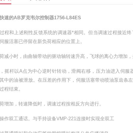
快速的AB罗克韦尔控制器1756-L84ES
过程和上述刚性反馈系统的调速器*相同。但当调速过程接近
伺服活塞已停留在新负荷相应的位置上。
荷减小时，由曲轴带动的驱动轴转速升高，飞球的离心力增加，
，摇杆以A点为中心逆时针转动，滑阀右移，压力油进入伺服
其中的油被泄放。在压差的作用下，伺服活塞带动喷油泵齿条
过程结束。
荷增加，转速降低时，调速过程按相反方向进行。
操作双工通话。与手持设备VMP-221连接时实现全双工