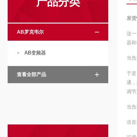
产品分类
发货
AB罗克韦尔
这一
器和
AB变频器
当负
于是
查看全部产品
通，
调节
当负
语音