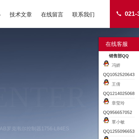
021-
心
技术文章
在线留言
联系我们
在线客服
销售部QQ
冯娇
QQ1052520643
ENTER
王倩
QQ1214025068
章莹玲
QQ956657052
覃小敏
B罗克韦尔控制器1756-L84ES
QQ1255096653