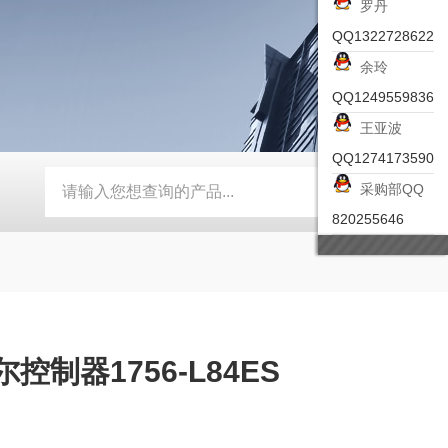
罗丹
QQ1322728622
余玲
QQ1249559836
王亚波
QQ1274173590
采购部QQ
-ZSEA-A
*皮尔兹PILZ安全激光扫描仪
RZMO-TER-010
820255646
制器1756-L84ES