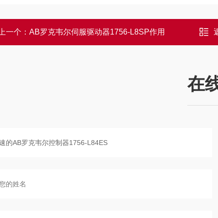
上一个：
AB罗克韦尔伺服驱动器1756-L8SP作用
在