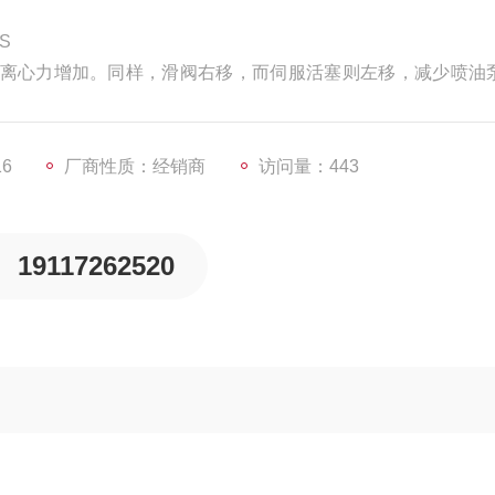
S
离心力增加。同样，滑阀右移，而伺服活塞则左移，减少喷油
和缓冲活塞就象一个刚体一样地运动。随着伺服活塞5的左移，
16
厂商性质：经销商
访问量：443
19117262520