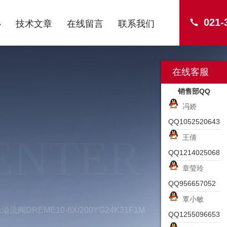
021-
心
技术文章
在线留言
联系我们
在线客服
销售部QQ
冯娇
QQ1052520643
ENTER
王倩
QQ1214025068
章莹玲
QQ956657052
覃小敏
流阀DREME10-6X/200YG24K31F1M
QQ1255096653