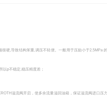
硬,导致结构笨重,调压不轻便。一般用于压励小于2.5MPa 
,所以p不稳定,稳压精度差；
XROTH溢流阀开启，使多余流量溢回油箱，保证溢流阀进口压