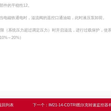
部件的平稳性12。
，当电磁铁通电时，溢流阀的遥控口通油箱，此时液压泵卸荷。
极限（系统压力超过调定压力）时开启溢流，进行过载保护，使
0%～20%）
返回列表
下一个：
IM21-14-CDTRI图尔克转速监控器