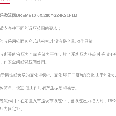
溢流阀DREME10-6X/200YG24K31F1M
适应各种不同的调压范围的要求；
阀芯采用锥面阀座式结构密封,没有搭合量,动作灵敏。
芯所受的液压力全靠弹簧力平衡，故当系统压力很高时,弹簧必须很
，作安全阀或背压阀使用。
由于惯性或负载的变化,导致α、变化,即开口度h的变化,由于k很大
构简单、便宜,但工作时易产生振动和噪音。
溢流作用：在定量泵节流调节系统中，当系统压力增大时，RE
压力恒定12。