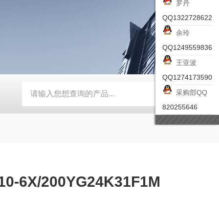
罗丹
QQ1322728622
余玲
QQ1249559836
王亚波
QQ1274173590
采购部QQ
-ZSEA-A
*皮尔兹PILZ安全激光扫描仪
RZMO-TER-010
820255646
6X/200YG24K31F1M