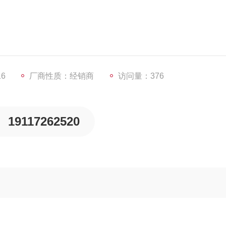
 CDS1□Q)
16
厂商性质：经销商
访问量：376
19117262520