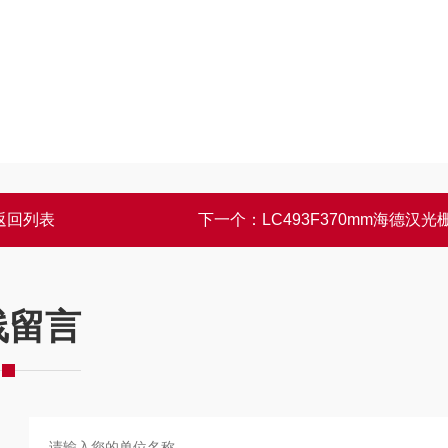
返回列表
下一个：
LC493F370mm海德汉光
线留言