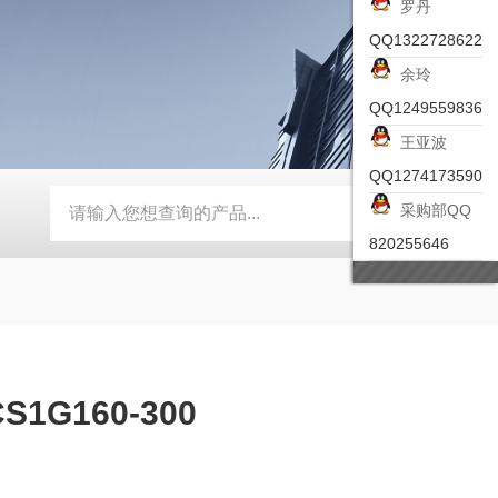
罗丹
QQ1322728622
余玲
QQ1249559836
王亚波
QQ1274173590
采购部QQ
-ZSEA-A
*皮尔兹PILZ安全激光扫描仪
RZMO-TER-010
820255646
G160-300