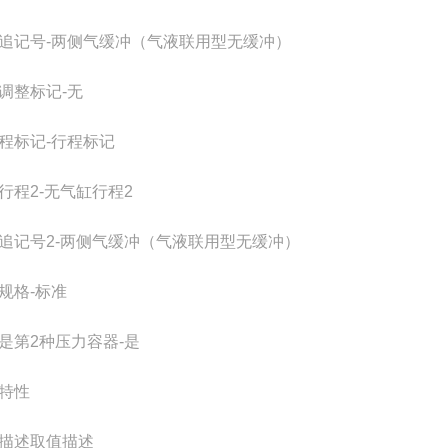
追记号
-
两侧气缓冲（气液联用型无缓冲）
调整标记
-
无
程标记
-
行程标记
行程2
-
无气缸行程2
追记号2
-
两侧气缓冲（气液联用型无缓冲）
规格
-
标准
是第2种压力容器
-
是
特性
描述
取值描述