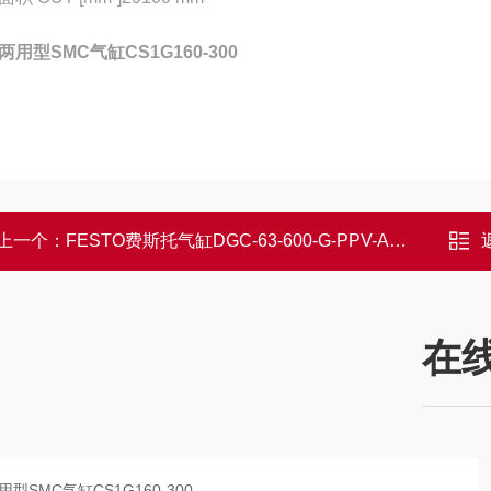
两用型SMC气缸CS1G160-300
上一个：
FESTO费斯托气缸DGC-63-600-G-PPV-A作用
在