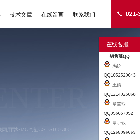
021-
心
技术文章
在线留言
联系我们
在线客服
销售部QQ
冯娇
QQ1052520643
ENTER
王倩
QQ1214025068
章莹玲
QQ956657052
覃小敏
两用型SMC气缸CS1G160-300
QQ1255096653