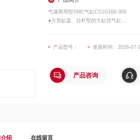
气液两用型SMC气缸CS1G160-300
●方形缸盖、拉杆型的大缸径气缸
●带磁性开关 (CDS1系列: CDS1, CDS1W,
产品型号：
更新时间：2026-07-
※ Φ125, Φ140 ,Φ160有气液型
产品咨询
细介绍
在线留言