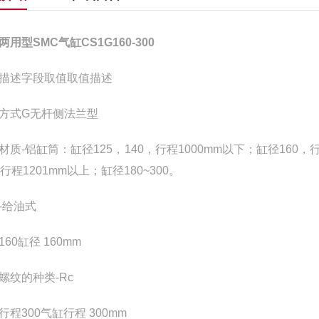
两用型SMC气缸CS1G160-300
描述
字段取值
取值描述
方式
G
无杆侧法兰型
材质
-
铝缸筒：缸径125，140，行程1000mm以下；缸径160，行
，行程1201mm以上；缸径180~300。
-
给油式
160
缸径 160mm
螺纹的种类
-
Rc
行程
300
气缸行程 300mm