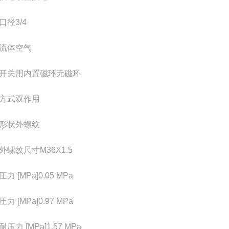
口径
3/4
流体
空气
开关用内置磁环
无磁环
方式
双作用
形状
外螺纹
外螺纹尺寸
M36X1.5
力 [MPa]
0.05 MPa
力 [MPa]
0.97 MPa
耐压力 [MPa]
1.57 MPa