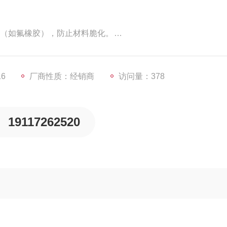
圈（如氟橡胶），防止材料脆化。
合金）是否需升级为不锈钢，避免氧化。
需预留阀体与管道的温差余量，防止热膨胀卡滞。
16
厂商性质：经销商
访问量：378
19117262520