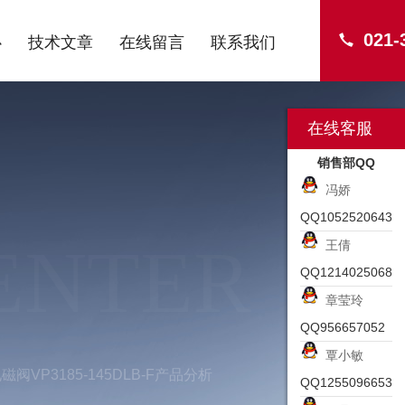
021-
心
技术文章
在线留言
联系我们
在线客服
销售部QQ
冯娇
QQ1052520643
ENTER
王倩
QQ1214025068
章莹玲
QQ956657052
覃小敏
磁阀VP3185-145DLB-F产品分析
QQ1255096653