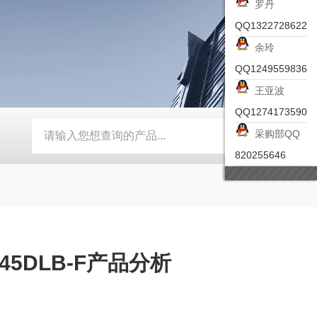
罗丹
QQ1322728622
余玲
QQ1249559836
王亚波
QQ1274173590
采购部QQ
-ZSEA-A
*皮尔兹PILZ安全激光扫描仪
RZMO-TER-010
820255646
145DLB-F产品分析