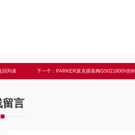
返回列表
下一个：
PARKER派克插装阀GS021600V的
线留言