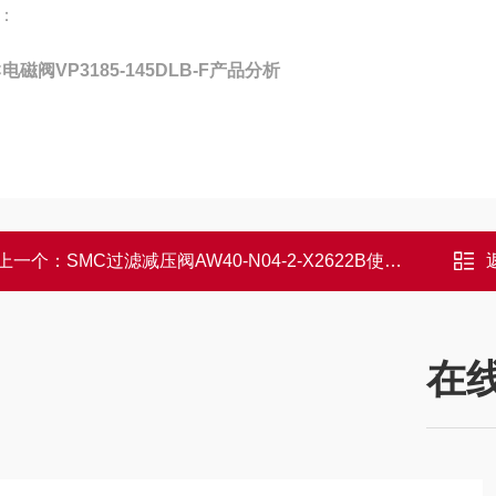
：
C电磁阀VP3185-145DLB-F产品分析
上一个：
SMC过滤减压阀AW40-N04-2-X2622B使用要求
在