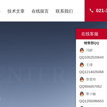
021-
心
技术文章
在线留言
联系我们
在线客服
销售部QQ
冯娇
QQ1052520643
ENTER
王倩
QQ1214025068
章莹玲
QQ956657052
覃小敏
斯
QQ1255096653