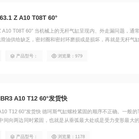
1 Z A10 T08T 60°
上的无杆气缸呈现内、外走漏问题，通常是因为
光滑油供给缺乏，密封圈和密封环磨损或是损坏，再就是无杆气
无杆气缸呈现内、外走漏时，咱们首先是从头调整活塞杆的中间
产品型号：
浏览量：979
 BR3 A10 T12 60°发货快
 BR3 A10 T12 60°发货快 德珂斯气缸螺栓紧固的顺序不正确。一般的
从中间向两边同时紧固，也就是从垂弧最大处或是受力变形最大
处的间隙向TUNKERS气缸前后的自由端转移，最后间隙渐渐
产品型号：
浏览量：1178