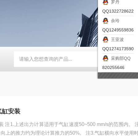
罗丹
QQ1322728622
余玲
QQ1249559836
王亚波
QQ1274173590
采购部QQ
-ZSEA-A
*皮尔兹PILZ安全激光扫描仪
RZMO-TER-010
820255646
紧气缸安装
装 注1.上述出力计算适用于气缸速度50~500 mm/s的范围内。 
向上的推力约为理论计算推力的50%。 注3.气缸横向水平使用