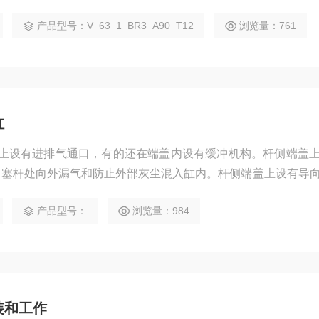
出力基本相等
产品型号：V_63_1_BR3_A90_T12
浏览量：761
缸
缸端盖上设有进排气通口，有的还在端盖内设有缓冲机构。杆侧端盖
活塞杆处向外漏气和防止外部灰尘混入缸内。杆侧端盖上设有导
受活塞杆上少量的横向负载，减小活塞杆伸出时的下弯量，延长
产品型号：
浏览量：984
结含油合金、前倾铜铸件。端盖过去常用可锻铸铁，为减轻重量
缸有使用黄铜材料的。
安装和工作