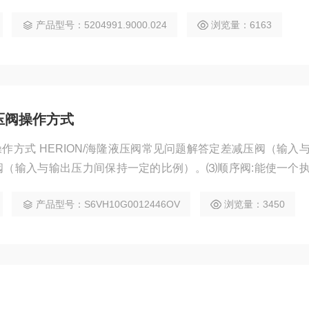
产品型号：5204991.9000.024
浏览量：6163
液压阀操作方式
操作方式 HERION/海隆液压阀常见问题解答定差减压阀（输入
阀（输入与输出压力间保持一定的比例）。⑶顺序阀:能使一个
）动作以后，再按顺序使其他执行元件动作。
产品型号：S6VH10G0012446OV
浏览量：3450