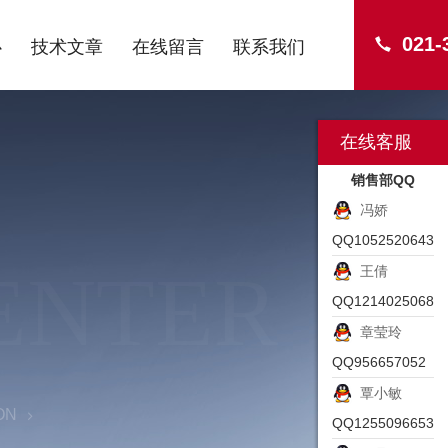
021-
心
技术文章
在线留言
联系我们
在线客服
销售部QQ
冯娇
QQ1052520643
ENTER
王倩
QQ1214025068
章莹玲
QQ956657052
覃小敏
ON
QQ1255096653