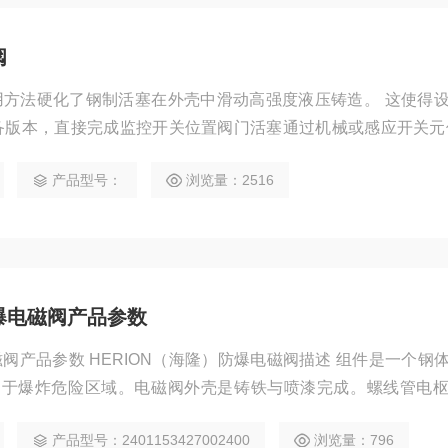
阀
选用方法硬化了钢制活塞在外壳中滑动高强度液压铸造。 这使得
备版本，直接完成监控开关位置阀门活塞通过机械或感应开关元
产品型号：
浏览量：2516
防爆电磁阀产品参数
磁阀产品参数 HERION（海隆）防爆电磁阀描述 组件是一个钢
用于爆炸危险区域。电磁阀外壳是铸铁与喷漆完成。螺线管电
0X1.5 类型：方向控制阀 设计：直接作用 安装位置：最好水
产品型号：2401153427002400
浏览量：796
到符号 重量[公斤]：3Kg 环境温度范围[°C ]：25…+ 50