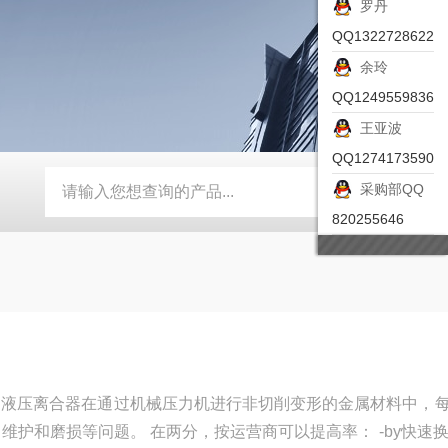
罗丹
QQ1322728622
余玲
QQ1249559836
王亚波
QQ1274173590
采购部QQ
-ZSEA-A
*皮尔兹PILZ安全激光扫描仪
RZMO-TER-010
820255646
ON液压离合器在通过机械压力机进行非切削变形的金属材料中，
护和磨损等问题。 在两分，按运营商可以提高率： -by快速换刀