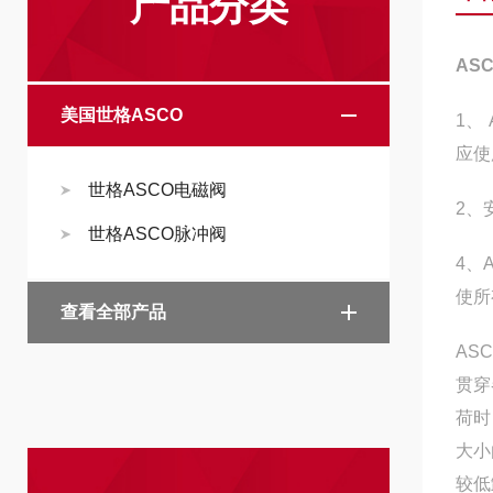
产品分类
AS
美国世格ASCO
1、
应使
世格ASCO电磁阀
2、
世格ASCO脉冲阀
4、
使所
查看全部产品
AS
贯穿
荷时
大小
较低