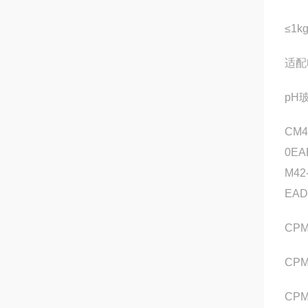
≤1k
适配
pH
CM4
0EA
M42
EAD
CPM
CPM
CPM