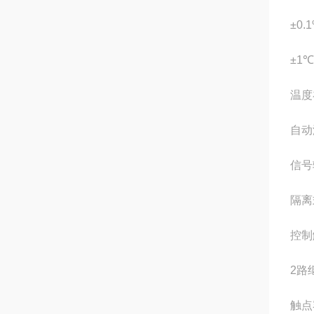
±0.1
±1℃
温度
自动
信号
隔离
控制
2路
触点