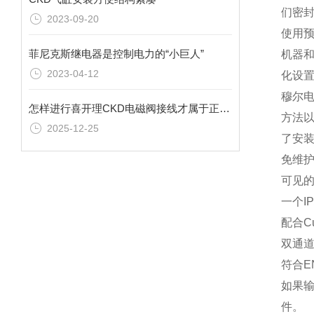
们密
2023-09-20
使用
菲尼克斯继电器是控制电力的“小巨人”
机器
2023-04-12
化设置
穆尔
怎样进行喜开理CKD电磁阀接线才属于正确接法
方法以
2025-12-25
了安
免维
可见的
一个I
配合C
双通道
符合E
如果输
件。