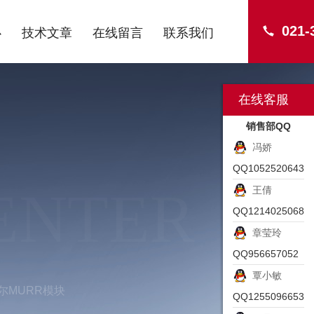
021-
心
技术文章
在线留言
联系我们
在线客服
销售部QQ
冯娇
QQ1052520643
ENTER
王倩
QQ1214025068
章莹玲
QQ956657052
覃小敏
尔MURR模块
QQ1255096653