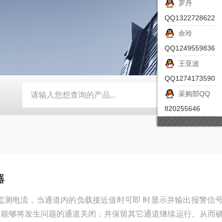
罗丹
QQ1322728622
余玲
QQ1249559836
王亚波
QQ1274173590
采购部QQ
-ZSEA-A
*皮尔兹PILZ安全激光扫描仪
RZMO-TER-010
820255646
器
它监测电流，当通道内的负载接近值时可即 时显示并输出报警信
，能够将发生问题的通道关闭，并保留其它通道继续运行。从而